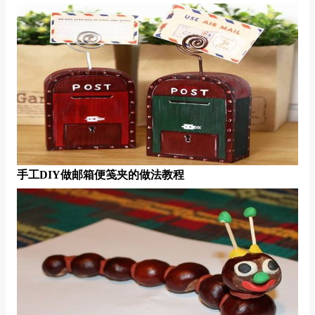
手工DIY做邮箱便笺夹的做法教程