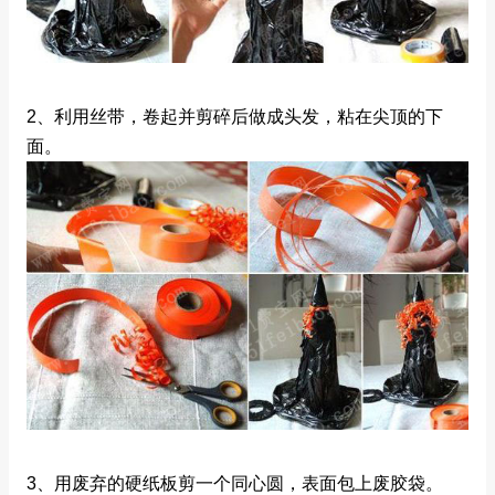
2、利用丝带，卷起并剪碎后做成头发，粘在尖顶的下
面。
3、用废弃的硬纸板剪一个同心圆，表面包上废胶袋。