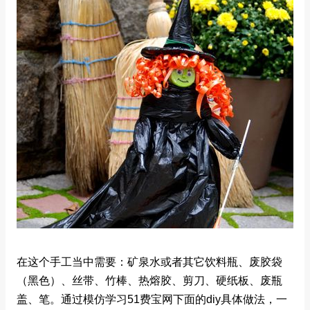
在这个手工当中需要：矿泉水或者其它饮料瓶、废胶袋
（黑色）、丝带、竹棒、热熔胶、剪刀、硬纸板、废瓶
盖、笔。通过模仿学习51费宝网下面的diy具体做法，一