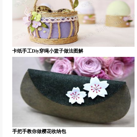
卡纸手工diy穿绳小篮子做法图解
手把手教你做樱花收纳包