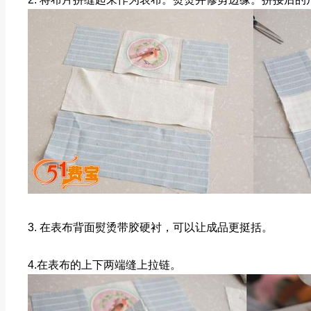
3. 在表布背面熨烫带胶硬衬，可以让成品更挺括。
4.在表布的上下两端缝上拉链。