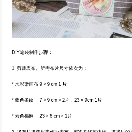
DIY笔袋制作步骤：
1. 剪裁表布。所需布片尺寸依次为：
* 水彩染画布 9 × 9 cm 1 片
* 蓝色条纹： 7 × 9 cm × 2片，23 × 9cm 1片
* 素色棉麻： 23 × 8 cm × 1片
2. 将布片拼缝起来作为表布。熨烫并修剪边缘。拼接后的尺寸为 