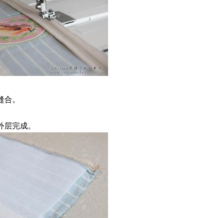
缝合。
外层完成。