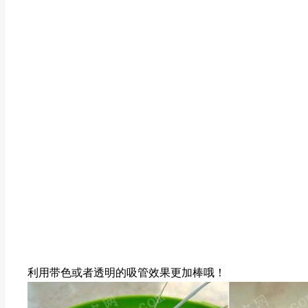
利用带色或者透明的吸管效果更加棒哦！