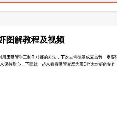
管虾图解教程及视频
利用废吸管手工制作对虾的方法，下次去肯德基或麦当劳一定要
心来保持耐心，下面就一起来看看吸管变废为宝DIY大对虾的制作