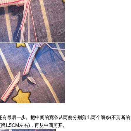
还有最后一步。把中间的宽条从两侧分别剪出两个细条(不剪断的
1.5CM左右)，再从中间剪开。