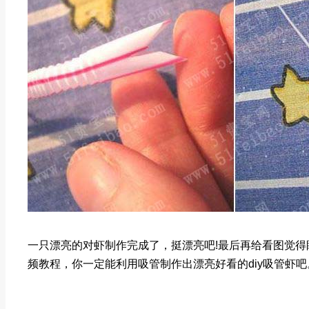
一只漂亮的对虾制作完成了，挺漂亮吧!最后再给看图觉
频教程，你一定能利用吸管制作出漂亮好看的diy吸管虾吧