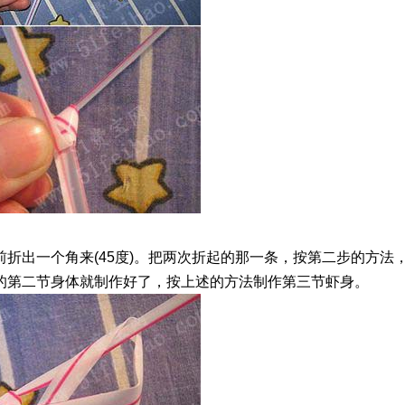
折出一个角来(45度)。把两次折起的那一条，按第二步的方法
的第二节身体就制作好了，按上述的方法制作第三节虾身。