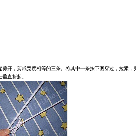
端剪开，剪成宽度相等的三条。将其中一条按下图穿过，拉紧，
上垂直折起。