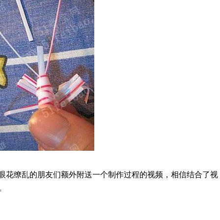
得眼花缭乱的朋友们额外附送一个制作过程的视频，相信结合了视
。