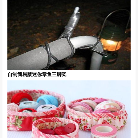
自制简易版迷你章鱼三脚架