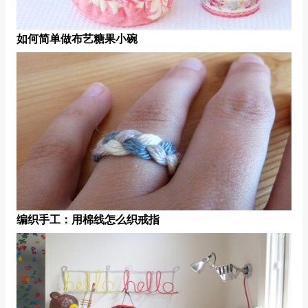
如何简单做布艺糖果小碗
编织手工：用棉线怎么织戒指