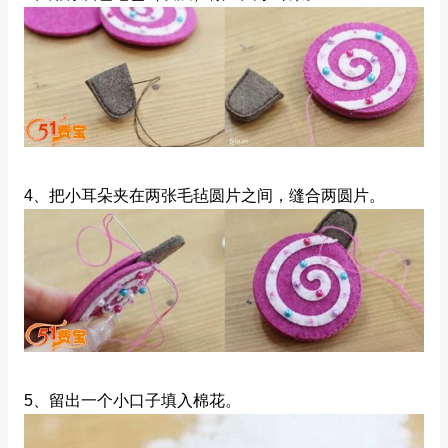
4、把小耳朵夹在两张毛毡圆片之间，缝合两圆片。
5、留出一个小口子填入棉花。