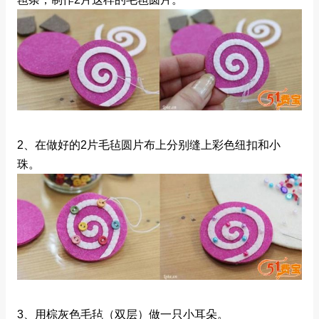
2、在做好的2片毛毡圆片布上分别缝上彩色纽扣和小
珠。
3、用棕灰色毛毡（双层）做一只小耳朵。