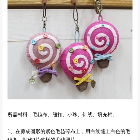
所需材料：毛毡布、纽扣、小珠、针线、填充棉。
1、在剪成圆形的紫色毛毡碎布上，用白线缝上白色的毛
毡条，制作2片这样的毛毡圆片。