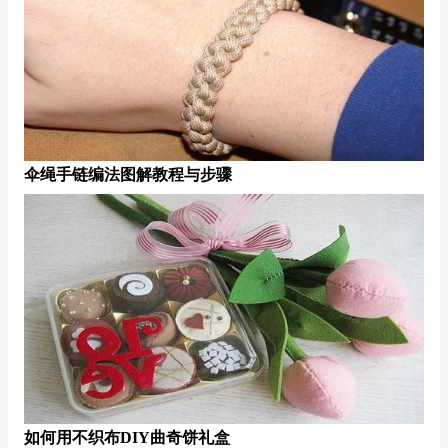
伞绳手链编法图解教程与步骤
如何用不织布DIY曲奇饼礼盒