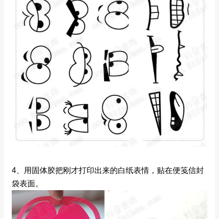
4、用固体胶把刚才打印出来的白纸表情，贴在便笺信封
袋表面。