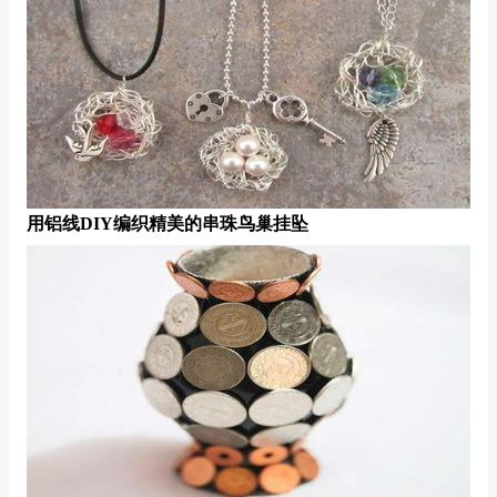
用铝线DIY编织精美的串珠鸟巢挂坠