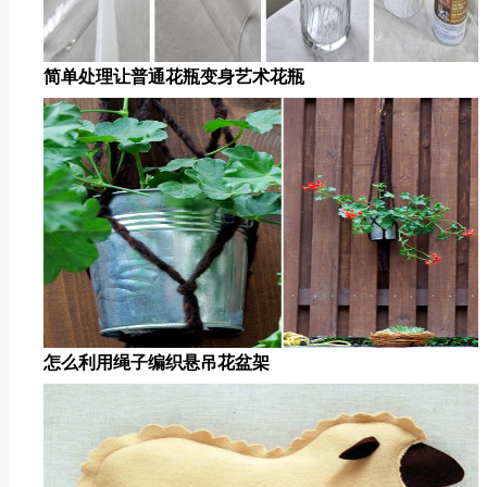
简单处理让普通花瓶变身艺术花瓶
怎么利用绳子编织悬吊花盆架