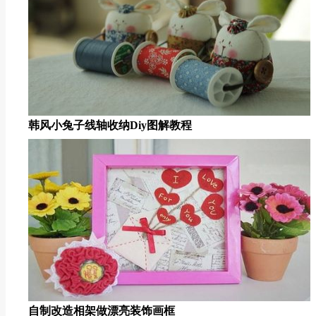
韩风小兔子线轴收纳diy图解教程
自制改造相架做漂亮装饰画框