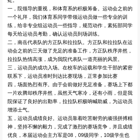
处。
一，院领导的重视，和体育系的积极筹备。运动会之前的
一个礼拜，我们体育系同学带领运动员做一些专业的训
练，给非专业组运动员一些指导，规范动作，素拓部同学
每天给运动员考勤，确认运动员到场训练。
二，南岳代表队的方正队和拉拉队。方正队和拉拉队在运
动会之前的三天做了充足的准备工作，方正队秩序井然，
拉拉队热情高涨，成为我院代表队一道亮丽的风景。
三，运动员的成功入场。在校车的运载和学生干部的紧密
联系下，运动员准时到达比赛现场，正常参加比赛
四，场面热烈有序。由于会前做好充足准备，赛场上下都
一片欢腾却秩序井然，虽然天气寒冷，还有小雨，但是我
院保证了良好的出勤率，拉拉队积极呐喊助威，为运动员
增添士气。
五，运动员成绩良好。运动员靠着吃苦耐劳的顽强拼搏精
神，坚持不懈的毅力，完成了激烈的赛场竞争，并且成绩
优良，本届运动会主力军是08，09级同学，10级学生也