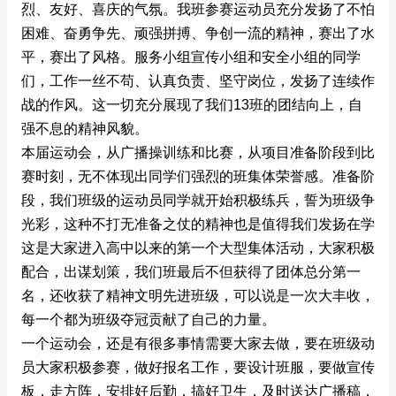
烈、友好、喜庆的气氛。我班参赛运动员充分发扬了不怕
困难、奋勇争先、顽强拼搏、争创一流的精神，赛出了水
平，赛出了风格。服务小组宣传小组和安全小组的同学
们，工作一丝不苟、认真负责、坚守岗位，发扬了连续作
战的作风。这一切充分展现了我们13班的团结向上，自
强不息的精神风貌。
本届运动会，从广播操训练和比赛，从项目准备阶段到比
赛时刻，无不体现出同学们强烈的班集体荣誉感。准备阶
段，我们班级的运动员同学就开始积极练兵，誓为班级争
光彩，这种不打无准备之仗的精神也是值得我们发扬在学
这是大家进入高中以来的第一个大型集体活动，大家积极
配合，出谋划策，我们班最后不但获得了团体总分第一
名，还收获了精神文明先进班级，可以说是一次大丰收，
每一个都为班级夺冠贡献了自己的力量。
一个运动会，还是有很多事情需要大家去做，要在班级动
员大家积极参赛，做好报名工作，要设计班服，要做宣传
板，走方阵，安排好后勤，搞好卫生，及时送达广播稿，