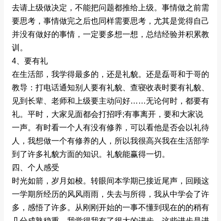
去请上级做决定，不能把问题都推给上级。事情做之前需
要思考，事情做完之后也同样需要思考，尤其是觉得自己
并没有做好的事情，一定要多想一想，总结经验并积累教
训。
4、要有礼
在生活部，我学得最多的，还是礼貌。还是磊哥和于哥的
教导：打电话通知别人要有礼貌、查寝收表时要有礼貌、
见到长辈、老师和上级要主动问好……无论何时，都要有
礼。平时，大家见面都会打招呼;有事离开，要和大家说
一声。有时看一个人有没有修养，可以看他是否会以礼待
人，我想做一个有修养的人，所以我很高兴我在生活部学
到了许多礼貌方面的知识。礼貌能赢得一切。
四、个人感受
时光如箭，岁月如梭。转眼间本学期已接近尾声，回顾这
一学期所经历的风风雨雨，失去与所得，我从中学会了许
多，感悟了许多。从刚刚开始的一事不懂到现在的的稍有
几分成熟稳重。我觉得我有了很大的进步，这些进步是进