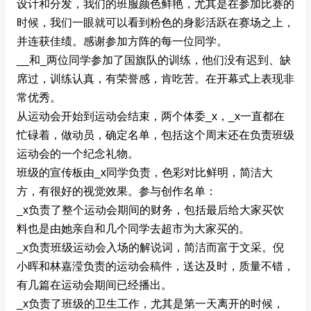
设计和分发，我们的班服颜色鲜艳，尤其是在参加比赛的
时候，我们一眼就可以看到粉色的身影活跃在赛场之上，
并连获佳绩。感谢参加方阵的每一位同学。
__和_两位同学参加了国旗队的训练，他们没有迟到、缺
席过，训练认真，有荣誉感，肯吃苦。在开幕式上表现非
常优秀。
从运动会开始到运动会结束，两个体委_x，_x一直都在
忙碌着，做动员，确定名单，包括这个周末还在负责班级
运动会的一个纪念礼物。
班级的宣传板由_x同学负责，色彩对比鲜明，简洁大
方，有很好的视觉效果。参与创作名单：
_x负责了整个运动会期间的财务，包括最后给大家买饮
料也是由她亲自和几个同学去超市为大家买的。
_x负责班级运动会入场的解说词，简洁而富于文采。倪
小晖和林嘉滢负责的运动会稿件，送达及时，质量不错，
有几篇在运动会期间已经播出。
_x负责了班级的卫生工作，尤其是第一天离开的时候，