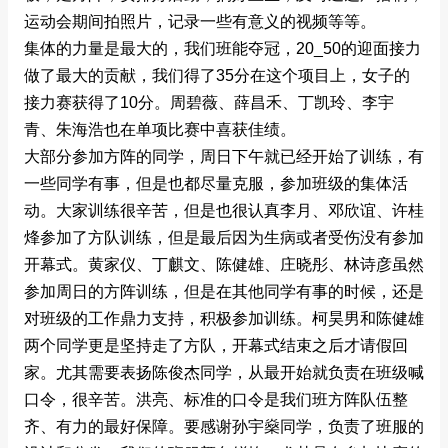
运动会期间拍照片，记录一些有意义的视频等等。
集体的力量是最大的，我们班能夺冠，20_50的迎面接力
做了最大的贡献，我们得了35分在这个项目上，女子的
接力赛获得了10分。周碧薇、薛昌禾、丁凯玲、李宇
青、朱海浩也在单项比赛中喜获佳绩。
大部分参加方阵的同学，周日下午就已经开始了训练，有
一些同学有事，但是也都尽量克服，参加班级的集体活
动。大家训练很辛苦，但是也很认真李月、邓欣谊、许桂
烽参加了方队训练，但是最后因为生病或者受伤没有参加
开幕式。黄家仪、丁麒文、陈健雄、庄晓彤、林诗彦虽然
参加周日的方阵训练，但是在其他同学有事的时候，还是
对班级的工作鼎力支持，积极参加训练。柯昊男和陈健雄
两个同学更是坚持走了方队，开幕式结束之后才请假回
家。尤其需要表扬陈俊杰同学，从最开始就负责在班级喊
口令，很辛苦。洪亮、标准的口令是我们班方阵队伍整
齐、有力的最好保障。要感谢孙宇燊同学，负责了班服的