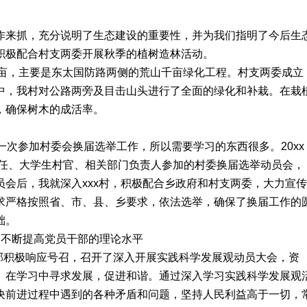
作来抓，充分说明了生态建设的重要性，并为我们指明了今后生
积极配合村支两委开展秋季的植树造林活动。
00亩，主要是东太国防路两侧的荒山千亩绿化工程。村支两委成立
中，我村对公路两旁及目击山头进行了全面的绿化和补栽。在栽
，确保树木的成活率。
一次参加村委会换届选举工作，所以需要学习的东西很多。20xx
村主任、大学生村官、相关部门负责人参加的村委换届选举动员会，
会后，我就深入xxx村，积极配合乡政府和村支两委，大力宣传
求严格按照省、市、县、乡要求，依法选举，确保了换届工作的
础。
，不断提高党员干部的理论水平
支部积极响应号召，召开了深入开展实践科学发展观动员大会，资
。在学习中寻求发展，促进和谐。通过深入学习实践科学发展观
决前进过程中遇到的各种矛盾和问题，坚持人民利益高于一切，