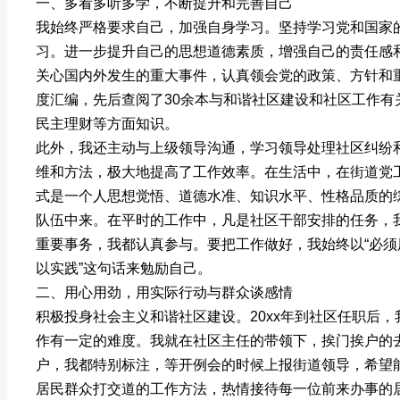
一、多看多听多学，不断提升和完善自己
我始终严格要求自己，加强自身学习。坚持学习党和国家
习。进一步提升自己的思想道德素质，增强自己的责任感
关心国内外发生的重大事件，认真领会党的政策、方针和
度汇编，先后查阅了30余本与和谐社区建设和社区工作
民主理财等方面知识。
此外，我还主动与上级领导沟通，学习领导处理社区纠纷
维和方法，极大地提高了工作效率。在生活中，在街道党
式是一个人思想觉悟、道德水准、知识水平、性格品质的
队伍中来。在平时的工作中，凡是社区干部安排的任务，
重要事务，我都认真参与。要把工作做好，我始终以“必
以实践”这句话来勉励自己。
二、用心用劲，用实际行动与群众谈感情
积极投身社会主义和谐社区建设。20xx年到社区任职后
作有一定的难度。我就在社区主任的带领下，挨门挨户的
户，我都特别标注，等开例会的时候上报街道领导，希望
居民群众打交道的工作方法，热情接待每一位前来办事的