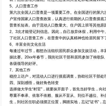
5、人口普查工作
第六次全国人口普查是一项重要工作。在全国进行的第六
户宣传国家人口普查政策，认真进行前期的人口普查摸底
普查长短表。由于流动人口数量大、住户因上班等其他原
2、3次才能登记到信息。因此，自己放弃休假，利用中
了社区人口普查工作，在普查中的认真精神也给居民留下
6、丰富全街文化生活
每逢过年过节，都想办法组织居民群众参加文娱活动，丰富
操比赛。20xx年春节，我街社区干部和居民参加了秧歌
各级领导的好评。
7、其他工作
稳控上访户，对流动人口进行摸底调查，协助社区干部处
四、深刻感悟，做好角色转变
选择做大学生“村官”，就要抹开面子，首先当好学生，向社
尊重不奉承、依靠不依赖、服从不盲从、到位不越位、补
生，到社区任职必须摆正位置，脚踏实地，忘记“证书”，