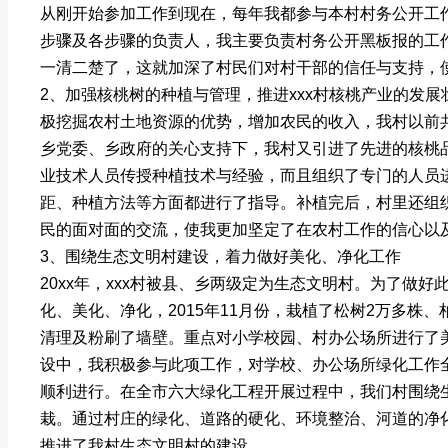
从刚开始参加工作到现在，每年我都参与本村村务公开工
步骤及各步骤的负责人，我主要负责村务公开黑板报的工
一清二楚了，这就加深了村民们对村干部的信任与支持，
2、加强核桃树的种植与管理，推进xxx村核桃产业的发展
极挖掘农村土地资源的优势，增加农民的收入，我村以前共
乡党委、乡政府的关心支持下，我村又引进了先进的核桃品
业技术人员传授种植技术与经验，而且组织了专门的人员
距、种植方法等方面都进行了指导。补植完后，村里还组
民的面对面的交流，使我更加坚定了在农村工作的信心以
3、围绕生态文明村建设，着力做好美化、净化工作
20xx年，xxx村被县、乡两级定为生态文明村。为了做
化、美化、净化，2015年11月份，栽植了松树2万多株、柏
清理及粉刷了墙壁。重点对小学校园、村办公场所进行了
设中，我积极参与此项工作，对学校、办公场所绿化工作
顺利进行。在全市六大绿化工程开展过程中，我们村围绕
栽。通过村庄的绿化、道路的硬化、环境整治、河道的净化
推进了我村生态文明村的建设。