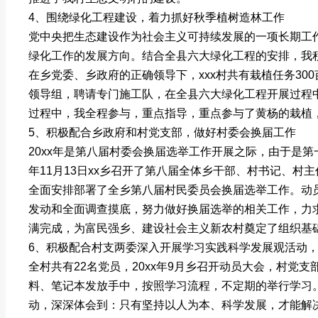
4、围绕绿化工程建设，着力抓好秋季植树造林工作
党中央把生态建设作为社会主义可持续发展的一项长期工
绿化工作的发展方向。结合全县六大绿化工程的安排，我
在乡党委、乡政府的正确领导下，xxx村共有栽植任务3
领导组，聘请专门施工队，在全县六大绿化工程开展过程
过程中，我全程参与，重点指导，重点参与了黄杨的栽植
5、积极配合乡政府和村党支部，做好村委会换届工作
20xx年是第八届村委会换届选举工作开展之际，由于是第
年11月13日xx乡召开了第八届全体乡干部、村书记、
全面安排部署了全乡第八届村民委员会换届选举工作。动员
发动和全面调查摸底，努力做好换届选举的相关工作，力
满完成，为富民强乡、建设社会主义新农村奠定了组织基
6、积极配合村支两委深入开展学习实践科学发展观活动
全村共有22名党员，20xx年9月乡召开动员大会，村党
料、笔记本发放手中，按照学习流程，不定期的举行学习
动，深深体会到：只有坚持以人为本、科学发展，才能解