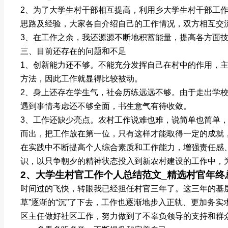
2、为了大学生村干部相互提高，利用乡大学生村干部工
思路及经验，大家各自介绍自己的工作情况，双方相互交
3、在工作之余，我还源源不断地积蓄能量，提高各方面
三、目前还存在的问题和不足
1、创新能力还不够。不能充分发挥自己在村中的作用，
方法，因此工作就显得比较被动。
2、身上还存在学生气，社会历练远远不够。由于走出学
遇到事情考虑还不够全面，书生意气有待收敛。
3、工作还缺少亮点。农村工作说难也难，说简单也简单
而出，把工作放在第一位，只有这样才能取得一定的成就
在实践中不断提高个人综合素质和工作能力，增强责任感
识，以只争朝夕的精神状态投入到新农村建设的工作中，为
2、大学生村官工作个人总结范文_精选村官年终
时间过的飞快，转眼我已经担任村官三年了。这三年的基
草”逐渐的“沉”了下去，工作也逐渐地步入正轨、更加务
区主任做好社区工作，努力做到了不辜负领导的支持和群