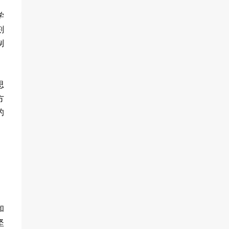
学
刻
制
思
方
的
和
坚