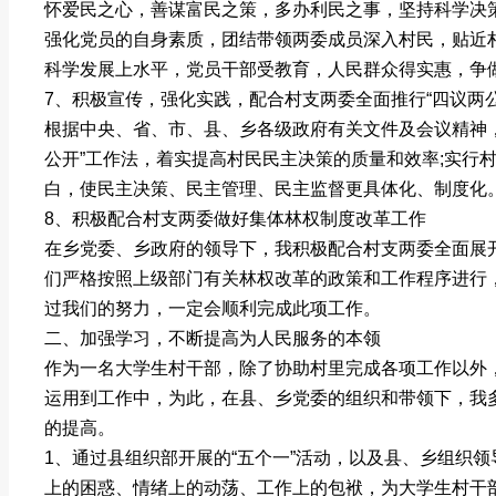
怀爱民之心，善谋富民之策，多办利民之事，坚持科学决
强化党员的自身素质，团结带领两委成员深入村民，贴近
科学发展上水平，党员干部受教育，人民群众得实惠，争
7、积极宣传，强化实践，配合村支两委全面推行“四议两公
根据中央、省、市、县、乡各级政府有关文件及会议精神，
公开”工作法，着实提高村民民主决策的质量和效率;实行
白，使民主决策、民主管理、民主监督更具体化、制度化
8、积极配合村支两委做好集体林权制度改革工作
在乡党委、乡政府的领导下，我积极配合村支两委全面展
们严格按照上级部门有关林权改革的政策和工作程序进行
过我们的努力，一定会顺利完成此项工作。
二、加强学习，不断提高为人民服务的本领
作为一名大学生村干部，除了协助村里完成各项工作以外
运用到工作中，为此，在县、乡党委的组织和带领下，我
的提高。
1、通过县组织部开展的“五个一”活动，以及县、乡组织
上的困惑、情绪上的动荡、工作上的包袱，为大学生村干