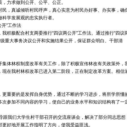
策，力求做到公开、公平、公正。
村民，真诚倾听村民呼声，真心实意为村民办好事、办实事，确
做科学发展观的忠实执行者。
开”工作法
我积极配合村支两委推行“四议两公开”工作法。通过推行“四议
村级重大事务决议公开和实施结果公开，保证群众明白、干部清
。
开集体林权制度改革有关工作，除了积极宣传林改有关政策外，
，现在我村林权改革已进入第二阶段，正在制定改革方案。相信
，更重要的是发挥自身优势，通过不断的学习进步，将所学所懂
多次参加不同内容的学习，使自己的业务水平和知识结构有了一
领导跟我们大学生村干部召开的交流座谈会，解决了部分同志思想
部更好地开展工作指明了方向，使我受益匪浅。