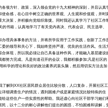
的各项方针、政策，深入领会党的十九大精神的深刻，并且认真
和使命感，在心目中树立正确的世界观、人生观和价值观，并时
重大决策，并积极向党组织靠拢。同时我还认真学习了社区工作
有关的书籍，认真地学习了有关党内表决、代表会议、民主选举、
和办理具体事务的方法，并将所学应用于工作实践，创新了工作
工委的领导和关心下，我始终坚持严谨、优良的生活作风。生活
综合体现，所以我必须让自己具备这种作风，才能融入基层建设
我都努力完成。凡是街道召开的会议，我都积极参加;凡是社区的
须用科学的理论和良好的政治素养武装头脑，然后用切实方法去加
，我了解到XX社区居民群众居住比较分散，人口复杂，开展社区工
去详细调查住户的情况，遇到困难户或是家庭情况比较特殊的住
能给这些住户一些实质性的帮助。我还虚心向社区干部学习她们
居民，以十二分的耐心讲解他们提出的困惑，不怕困难和误解，