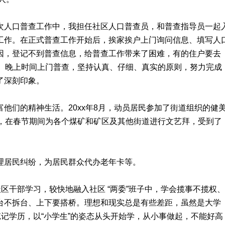
次人口普查工作中，我担任社区人口普查员，和普查指导员一起
工作。在正式普查工作开始后，挨家挨户上门询问信息、填写人
因，登记不到普查信息，给普查工作带来了困难，有的住户要去
午、晚上时间上门普查，坚持认真、仔细、真实的原则，努力完成
了深刻印象。
他们的精神生活。20xx年8月，动员居民参加了街道组织的健
队，在春节期间为各个煤矿和矿区及其他街道进行文艺拜，受到了
理居民纠纷，为居民群众代办老年卡等。
区干部学习，较快地融入社区 “两委”班子中，学会揽事不揽权、
台不拆台、上下要搭桥。理想和现实总是有些差距，虽然是大学
忘记学历，以“小学生”的姿态从头开始学，从小事做起，不能好高