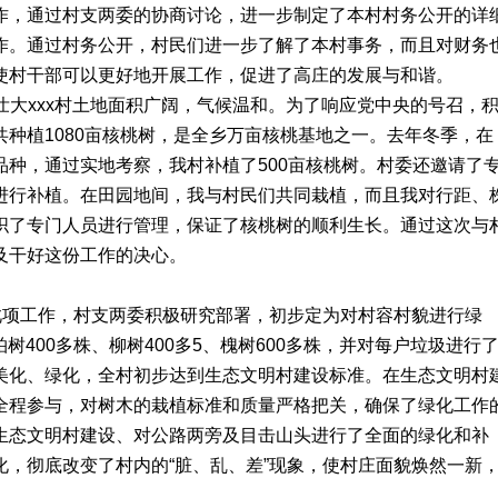
作，通过村支两委的协商讨论，进一步制定了本村村务公开的详
作。通过村务公开，村民们进一步了解了本村事务，而且对财务
使村干部可以更好地开展工作，促进了高庄的发展与和谐。
壮大xxx村土地面积广阔，气候温和。为了响应党中央的号召，
种植1080亩核桃树，是全乡万亩核桃基地之一。去年冬季，在
种，通过实地考察，我村补植了500亩核桃树。村委还邀请了
进行补植。在田园地间，我与村民们共同栽植，而且我对行距、
织了专门人员进行管理，保证了核桃树的顺利生长。通过这次与
及干好这份工作的决心。
好此项工作，村支两委积极研究部署，初步定为对村容村貌进行绿
树400多株、柳树400多5、槐树600多株，并对每户垃圾进行
美化、绿化，全村初步达到生态文明村建设标准。在生态文明村
全程参与，对树木的栽植标准和质量严格把关，确保了绿化工作
生态文明村建设、对公路两旁及目击山头进行了全面的绿化和补
，彻底改变了村内的“脏、乱、差”现象，使村庄面貌焕然一新