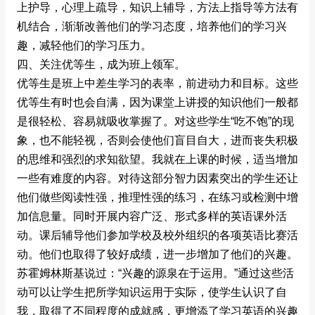
上护导，心理上疏导，知识上辅导，方法上指导等方法有
机结合，渐渐改善他们的学习态度，培养他们的学习兴
趣，减轻他们的学习压力。
四、关注优等生，成为班上领军。
优等生是班上中差生学习的表率，前进动力和目标。这些
优等生有时也会自满，因为课堂上讲授的知识他们一般都
是很轻松、容易就吸收掌握了。对这些学生“吃不饱”的现
象，也不能轻视，否则会使他们盲目自大，进而丧失积极
的思维和强烈的求知欲望。我就在上课的时候，适当增加
一些有难度的内容。对待这部分智力因素突出的学生还让
他们做些阅读性强，推理性强的练习，在练习或检测中增
加信息量。同时开展内容广泛、形式多样的英语课外活
动。课后辅导他们参加学校及校外组织的各项英语比赛活
动。他们也取得了较好成绩，进一步增加了他们的兴趣。
苏霍姆林斯基说过：“兴趣的源泉在于运用。”通过这些活
动可以让学生把所学知识运用于实际，使学生认识了自
我，取得了不同程度的成就感，更增添了学习英语的兴趣