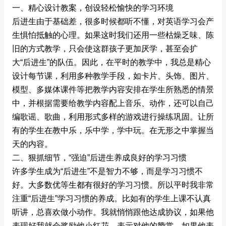
一、精心设计教案，创设轻松愉快的学习环境
后进生由于基础差，很多时候都听不懂，对英语学习会产
生惧怕抵触的心理。如果这时我们还用一些枯燥乏味、陈
旧的方式教学，只会使这群孩子更加厌学，甚至会扩
大“后进生”的队伍。因此，在平时的教学中，我总是精心
设计每节课，利用多种教学手段，如卡片、头饰、图片、
模型、多媒体课件等把教学内容安排在学生所熟悉的情景
中，并根据需要给教学内容配上音乐、动作，还可以自己
编歌谣、歌曲，利用形式多样的游戏进行操练巩固。让所
有的学生在教中乐，乐中学，学中玩。在无形之中掌握当
天的内容。
二、狠抓细节，“强迫”后进生养成良好的学习习惯
许多学生成为“后进生”不是智力不够，而是学习习惯不
好。大多数优等生都有很好的学习习惯。所以平时我非常
注重“后进生”学习习惯的养成。比如有的学生上课不认真
听讲，总喜欢做小动作。我就悄悄跟他达成协议，如果他
表现好我就会奖励他小红花，表示对他的赞赏，如果他表