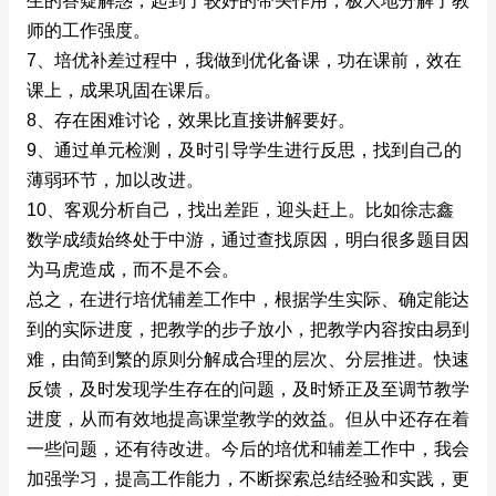
生的答疑解惑，起到了较好的带头作用，极大地分解了教
师的工作强度。
7、培优补差过程中，我做到优化备课，功在课前，效在
课上，成果巩固在课后。
8、存在困难讨论，效果比直接讲解要好。
9、通过单元检测，及时引导学生进行反思，找到自己的
薄弱环节，加以改进。
10、客观分析自己，找出差距，迎头赶上。比如徐志鑫
数学成绩始终处于中游，通过查找原因，明白很多题目因
为马虎造成，而不是不会。
总之，在进行培优辅差工作中，根据学生实际、确定能达
到的实际进度，把教学的步子放小，把教学内容按由易到
难，由简到繁的原则分解成合理的层次、分层推进。快速
反馈，及时发现学生存在的问题，及时矫正及至调节教学
进度，从而有效地提高课堂教学的效益。但从中还存在着
一些问题，还有待改进。今后的培优和辅差工作中，我会
加强学习，提高工作能力，不断探索总结经验和实践，更