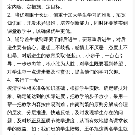
定内容、定措施、定目标。
2、培优着眼于长远，侧重于加大学生学习的难度，拓宽
知识面，开发求异思维，培养创新能力，同时还要落实到
课堂教学中，以确保优生更优。
3、辅导差生做到即要了解后进生，要尊重后进生，对后
进生要有信心。思想上不歧视，感情上不厌恶，态度上不
粗暴。对后进生的教育采取:低起点，小步子，一点点引
导，一步步向前，积小胜为大胜，对学生既要看到希望，
对学生每一点进步要及时赏识，提高他们的学习兴趣。
4、实行了一帮一
摸清学生相关准备知识基础，根据学生实际、确定帮扶对
象、确定能达到的实际进度，把教学的步子放小，采用一
帮一把教学内容按由易到难，由简到繁的原则分解成合理
的层次、分层推进。快速反馈，及时发现学生存在的问
题，及时矫正及至调节教学进度，从而有效地提高课堂教
学的效益。如：我们班的学生陆毅、王冬旭这两名学生就