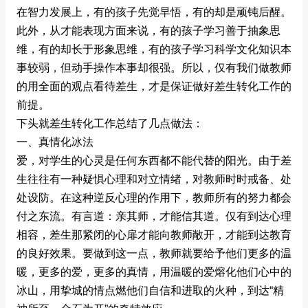
在智力发展上，有的孩子先觉早悟，有的却是顽钝后醒。
此外，从才能表现方面来说，有的孩子学习善于抽象思
维，有的却长于形象思维，有的孩子学习科学文化知识本
事较弱，但动手操作本事却很强。所以，仅有我们做教师
的用全面的观点看待差生，才是保证做好差生转化工作的
前提。
下头就差生转化工作总结了几点做法：
一、真情化冰法
爱，对学生的心灵是任何东西都不能代替的阳光。由于差
生往往有一种疑惧心理和对立情绪，对教师时时戒备、处
处设防。在这种逆反心理的作用下，教师所有的努力都会
付之东流。有言道：亲其师，才能信其道。仅有到达心理
相容，差生那紧闭的心扉才能向教师敞开，才能到达教育
的良好效果。要做到这一点，教师就要给予他们更多的温
暖，更多的爱，更多的真情，用温暖的爱熔化他们心中的
冰山，用挚城的情点燃他们自信和进取的火种，到达“精