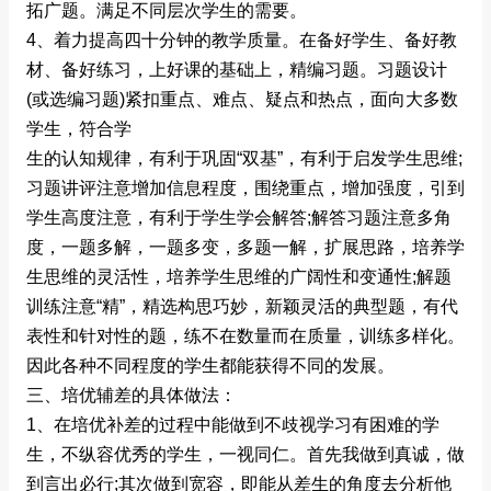
拓广题。满足不同层次学生的需要。
4、着力提高四十分钟的教学质量。在备好学生、备好教
材、备好练习，上好课的基础上，精编习题。习题设计
(或选编习题)紧扣重点、难点、疑点和热点，面向大多数
学生，符合学
生的认知规律，有利于巩固“双基”，有利于启发学生思维;
习题讲评注意增加信息程度，围绕重点，增加强度，引到
学生高度注意，有利于学生学会解答;解答习题注意多角
度，一题多解，一题多变，多题一解，扩展思路，培养学
生思维的灵活性，培养学生思维的广阔性和变通性;解题
训练注意“精”，精选构思巧妙，新颖灵活的典型题，有代
表性和针对性的题，练不在数量而在质量，训练多样化。
因此各种不同程度的学生都能获得不同的发展。
三、培优辅差的具体做法：
1、在培优补差的过程中能做到不歧视学习有困难的学
生，不纵容优秀的学生，一视同仁。首先我做到真诚，做
到言出必行;其次做到宽容，即能从差生的角度去分析他