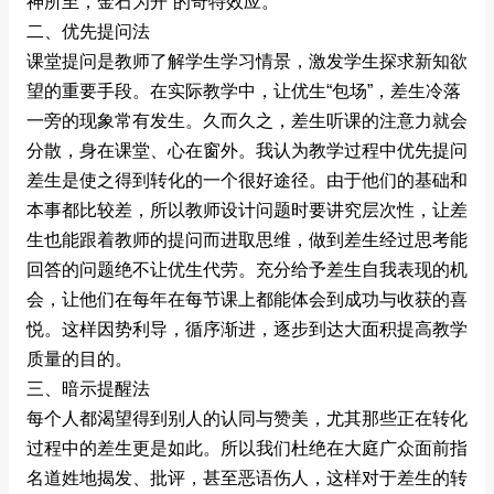
神所至，金石为开”的奇特效应。
二、优先提问法
课堂提问是教师了解学生学习情景，激发学生探求新知欲
望的重要手段。在实际教学中，让优生“包场”，差生冷落
一旁的现象常有发生。久而久之，差生听课的注意力就会
分散，身在课堂、心在窗外。我认为教学过程中优先提问
差生是使之得到转化的一个很好途径。由于他们的基础和
本事都比较差，所以教师设计问题时要讲究层次性，让差
生也能跟着教师的提问而进取思维，做到差生经过思考能
回答的问题绝不让优生代劳。充分给予差生自我表现的机
会，让他们在每年在每节课上都能体会到成功与收获的喜
悦。这样因势利导，循序渐进，逐步到达大面积提高教学
质量的目的。
三、暗示提醒法
每个人都渴望得到别人的认同与赞美，尤其那些正在转化
过程中的差生更是如此。所以我们杜绝在大庭广众面前指
名道姓地揭发、批评，甚至恶语伤人，这样对于差生的转