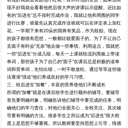
现不好我就会看看他然后很大声的讲课以示提醒。还比如
有的“后进生”总不按时完成作业，我就让他和周围的同学
进行比赛，谁最先认真完成作业谁就可以在评定表上加红
花。一学期下来有20朵的我将有奖品，作为鼓励。现在
的孩子都很有思想，一般都比较爱面子的。为了不让自己
丢面子有时会“无奈”地去做一些事情。利用这点，我就把
一些“后进生”分成几组，每天一上课就轮流到黑板上带读
单词，那些孩子为了自己的“面子”在课后总是积极的读单
词和背单词，生怕出错，一时不敢放松。通过等等这些做
法逐渐“强迫”他们养成良好的学习习惯。
三、给后进生“加餐”，丰富的营养使他们不断成长
所谓的“加餐”就是在课后给学生进行额外的辅导。要辅导
首先要明确对象，明确告诉他们辅导中要完成的任务，明
确他们的学习责任，对他们全面关心，全程关注。其次辅
导要有明确的方法。很多学生之所以成为“后进生”很大程
度上是思想不够重视。所以教师要坚持思想上引导，情感