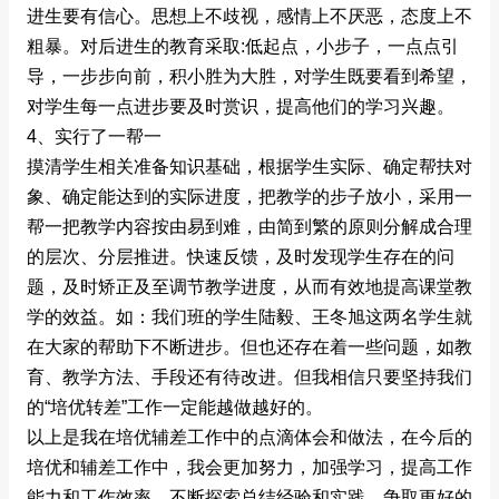
进生要有信心。思想上不歧视，感情上不厌恶，态度上不
粗暴。对后进生的教育采取:低起点，小步子，一点点引
导，一步步向前，积小胜为大胜，对学生既要看到希望，
对学生每一点进步要及时赏识，提高他们的学习兴趣。
4、实行了一帮一
摸清学生相关准备知识基础，根据学生实际、确定帮扶对
象、确定能达到的实际进度，把教学的步子放小，采用一
帮一把教学内容按由易到难，由简到繁的原则分解成合理
的层次、分层推进。快速反馈，及时发现学生存在的问
题，及时矫正及至调节教学进度，从而有效地提高课堂教
学的效益。如：我们班的学生陆毅、王冬旭这两名学生就
在大家的帮助下不断进步。但也还存在着一些问题，如教
育、教学方法、手段还有待改进。但我相信只要坚持我们
的“培优转差”工作一定能越做越好的。
以上是我在培优辅差工作中的点滴体会和做法，在今后的
培优和辅差工作中，我会更加努力，加强学习，提高工作
能力和工作效率，不断探索总结经验和实践，争取更好的