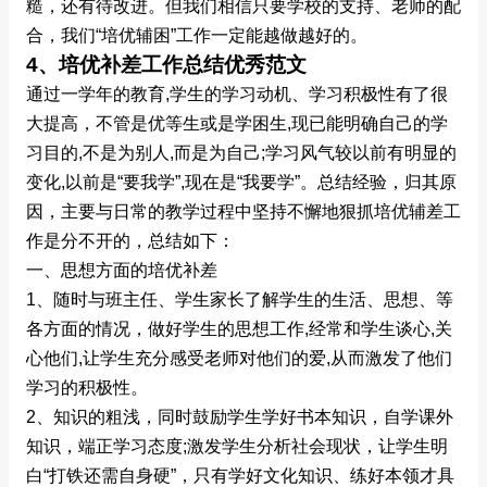
糙，还有待改进。但我们相信只要学校的支持、老师的配
合，我们“培优辅困”工作一定能越做越好的。
4、培优补差工作总结优秀范文
通过一学年的教育,学生的学习动机、学习积极性有了很
大提高，不管是优等生或是学困生,现已能明确自己的学
习目的,不是为别人,而是为自己;学习风气较以前有明显的
变化,以前是“要我学”,现在是“我要学”。总结经验，归其原
因，主要与日常的教学过程中坚持不懈地狠抓培优辅差工
作是分不开的，总结如下：
一、思想方面的培优补差
1、随时与班主任、学生家长了解学生的生活、思想、等
各方面的情况，做好学生的思想工作,经常和学生谈心,关
心他们,让学生充分感受老师对他们的爱,从而激发了他们
学习的积极性。
2、知识的粗浅，同时鼓励学生学好书本知识，自学课外
知识，端正学习态度;激发学生分析社会现状，让学生明
白“打铁还需自身硬”，只有学好文化知识、练好本领才具