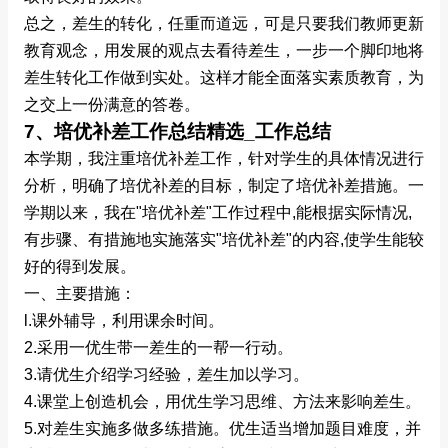
总之，差生的转化，任重而道远，可是只要我们教师更新
教育观念，用发展的观点去看待差生，一步一个脚印地将
差生转化工作做到实处。这样才能全面落实素质教育，为
之交上一份满意的答卷。
7、培优补差工作总结精选_工作总结
本学期，我注重培优补差工作，针对学生的具体情况进行
分析，明确了培优补差的目标，制定了培优补差措施。一
学期以来，我在"培优补差"工作过程中,能根据实际情况,
有步骤、有措施地实施落实"培优补差"的内容,使学生能较
好的得到发展。
一、主要措施：
l.课外辅导，利用课余时间。
2.采用一优生带一差生的一帮一行动。
3.请优生介绍学习经验，差生加以学习。
4.课堂上创造机会，用优生学习思维、方法来影响差生。
5.对差生实施多做多练措施。优生适当增加题目难度，并