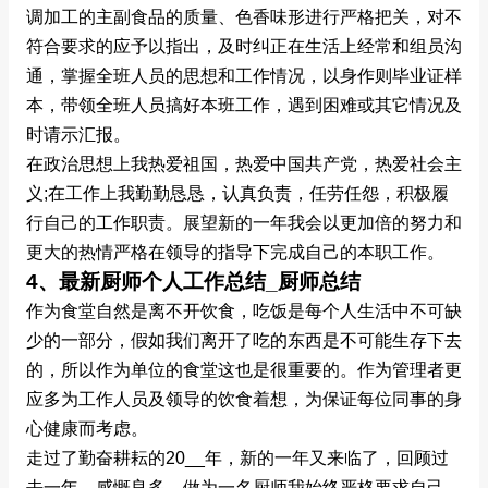
调加工的主副食品的质量、色香味形进行严格把关，对不
符合要求的应予以指出，及时纠正在生活上经常和组员沟
通，掌握全班人员的思想和工作情况，以身作则毕业证样
本，带领全班人员搞好本班工作，遇到困难或其它情况及
时请示汇报。
在政治思想上我热爱祖国，热爱中国共产党，热爱社会主
义;在工作上我勤勤恳恳，认真负责，任劳任怨，积极履
行自己的工作职责。展望新的一年我会以更加倍的努力和
更大的热情严格在领导的指导下完成自己的本职工作。
4、最新厨师个人工作总结_厨师总结
作为食堂自然是离不开饮食，吃饭是每个人生活中不可缺
少的一部分，假如我们离开了吃的东西是不可能生存下去
的，所以作为单位的食堂这也是很重要的。作为管理者更
应多为工作人员及领导的饮食着想，为保证每位同事的身
心健康而考虑。
走过了勤奋耕耘的20__年，新的一年又来临了，回顾过
去一年，感慨良多。做为一名厨师我始终严格要求自己，