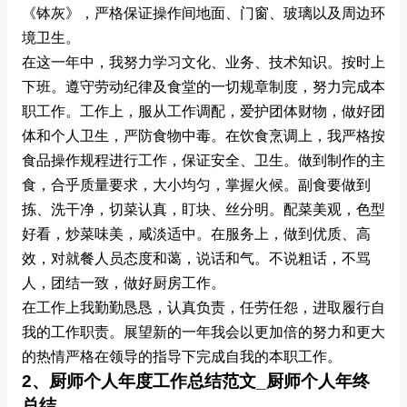
《钵灰》，严格保证操作间地面、门窗、玻璃以及周边环
境卫生。
在这一年中，我努力学习文化、业务、技术知识。按时上
下班。遵守劳动纪律及食堂的一切规章制度，努力完成本
职工作。工作上，服从工作调配，爱护团体财物，做好团
体和个人卫生，严防食物中毒。在饮食烹调上，我严格按
食品操作规程进行工作，保证安全、卫生。做到制作的主
食，合乎质量要求，大小均匀，掌握火候。副食要做到
拣、洗干净，切菜认真，盯块、丝分明。配菜美观，色型
好看，炒菜味美，咸淡适中。在服务上，做到优质、高
效，对就餐人员态度和蔼，说话和气。不说粗话，不骂
人，团结一致，做好厨房工作。
在工作上我勤勤恳恳，认真负责，任劳任怨，进取履行自
我的工作职责。展望新的一年我会以更加倍的努力和更大
的热情严格在领导的指导下完成自我的本职工作。
2、厨师个人年度工作总结范文_厨师个人年终
总结