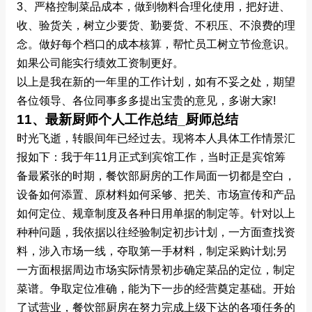
3、严格控制菜品成本，做到物料合理化使用，把好进、
收、验货关，树立少要货、勤要货、不积压、不浪费的理
念。做好每个档口的成本核算，帮忙员工树立节俭意识。
如果公司能实行绩效工资制更好。
以上是我在新的一年里的工作计划，如有不妥之处，期望
各位领导、各位同事多多提出宝贵的意见，多谢大家!
11、最新厨师个人工作总结_厨师总结
时光飞逝，转眼间年已经过去。现将本人具体工作情景汇
报如下：我于年11月正式到宾馆工作，当时正是宾馆筹
备最紧张的时期，餐饮部厨房的工作局面一切都是空白，
设备如何添置、原材料如何采够、把关、市场宣传和产品
如何定位、规章制度及各种日用单据的制定等。针对以上
种种问题，我依据以往经验制定初步计划，一方面查找资
料，涉入市场一线，夺取第一手材料，制定采购计划;另
一方面根据周边市场实际情景初步确定菜品的定位，制定
菜谱。争取定位准确，能为下一步的经营奠定基础。开始
了试营业，餐饮部厨房在努力完成上级下达的各项任务的