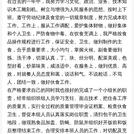
在过去的一年中，我努力学习文化、政治、业务、技术知
识木工雕刻机。树立与增强为人民服务的思想。按时上下
班。遵守劳动纪律及食堂的一切规章制度，努力完成本职
工作。工作上，服从工作调配，爱护集体财物，做好集体
和个人卫生，严防食物中毒。在饮食烹调上，我严格按食
品操作规程进行工作，保证安全、卫生。做到制作的主
食，合乎质量要求，大小均匀，掌握火候。副食要做到
拣、洗干净，切菜认真，丁、块、丝分明。配菜美观，色
型好看，炒菜味美，咸淡适中。在服务上，做到优质、高
效，对就餐人员态度和蔼，说话和气。不说粗话，不骂
人，团结一致，做好伙食工作。
在严格要求自己的同时我也很好的完成了一个小组长的职
责，经常组织班组人员学习烹饪、面点技术，把住各工序
的质量关，实行全过程的质量管理毕业证档案。检查伙食
卫生，督促本组人员认真落实岗位职责，清扫包干的卫生
地段，做现熟食品加盖、防蝇、防鼠并组织好开饭前和饭
后整理结束工作。合理安排本班人员的工作，对切配及烹