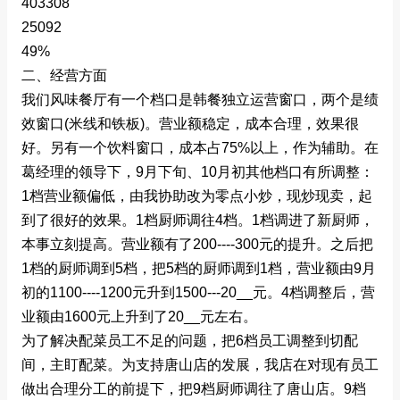
403308
25092
49%
二、经营方面
我们风味餐厅有一个档口是韩餐独立运营窗口，两个是绩
效窗口(米线和铁板)。营业额稳定，成本合理，效果很
好。另有一个饮料窗口，成本占75%以上，作为辅助。在
葛经理的领导下，9月下旬、10月初其他档口有所调整：
1档营业额偏低，由我协助改为零点小炒，现炒现卖，起
到了很好的效果。1档厨师调往4档。1档调进了新厨师，
本事立刻提高。营业额有了200----300元的提升。之后把
1档的厨师调到5档，把5档的厨师调到1档，营业额由9月
初的1100----1200元升到1500---20__元。4档调整后，营
业额由1600元上升到了20__元左右。
为了解决配菜员工不足的问题，把6档员工调整到切配
间，主盯配菜。为支持唐山店的发展，我店在对现有员工
做出合理分工的前提下，把9档厨师调往了唐山店。9档