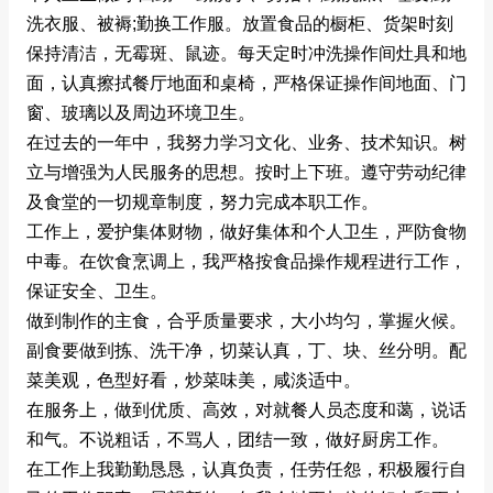
洗衣服、被褥;勤换工作服。放置食品的橱柜、货架时刻
保持清洁，无霉斑、鼠迹。每天定时冲洗操作间灶具和地
面，认真擦拭餐厅地面和桌椅，严格保证操作间地面、门
窗、玻璃以及周边环境卫生。
在过去的一年中，我努力学习文化、业务、技术知识。树
立与增强为人民服务的思想。按时上下班。遵守劳动纪律
及食堂的一切规章制度，努力完成本职工作。
工作上，爱护集体财物，做好集体和个人卫生，严防食物
中毒。在饮食烹调上，我严格按食品操作规程进行工作，
保证安全、卫生。
做到制作的主食，合乎质量要求，大小均匀，掌握火候。
副食要做到拣、洗干净，切菜认真，丁、块、丝分明。配
菜美观，色型好看，炒菜味美，咸淡适中。
在服务上，做到优质、高效，对就餐人员态度和蔼，说话
和气。不说粗话，不骂人，团结一致，做好厨房工作。
在工作上我勤勤恳恳，认真负责，任劳任怨，积极履行自