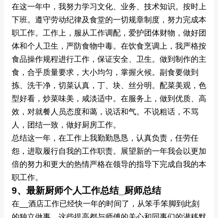
在这一年中，我努力学习文化、业务、技术知识。按时上
下班。遵守劳动纪律及食堂的一切规章制度，努力完成本
职工作。工作上，服从工作调配，爱护团体财物，做好团
体和个人卫生，严防食物中毒。在饮食烹调上，我严格按
食品操作规程进行工作，保证安全、卫生。做到制作的主
食，合乎质量要求，大小均匀，掌握火候。副食要做到
拣、洗干净，切菜认真，丁、块、丝分明。配菜美观，色
型好看，炒菜味美，咸淡适中。在服务上，做到优质、高
效，对就餐人员态度和蔼，说话和气。不说粗话，不骂
人，团结一致，做好厨房工作。
总结这一年，在工作上我勤勤恳恳，认真负责，任劳任
怨，进取履行自我的工作职责。展望新的一年我会以更加
倍的努力和更大的热情严格在领导的指导下完成自我的本
职工作。
9、最新厨师个人工作总结_厨师总结
在__酒店工作已经快一年的时间了，从笨手笨脚到此刻
的独立做事，这些提高都与师傅的关心和同事们的潜移默