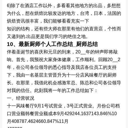
6)除了在酒店工作以外，多看看其他地方的出品，多想想
为什么，想在烘焙比较发达的地方，台湾，日本，法国的
烘焙资讯很丰富，我们能够看看充实一下
知识的结构，还有些大师在那里有他们的直营店，个性而
又递到的.出品更是我们学习的绝佳之地。
10、最新厨师个人工作总结_厨师总结
伴着圣诞节的喜庆和元旦的到来，20__年的钟声即将敲
响。首先，我预祝大家身体健康，工作顺利。回顾20__2
年，在公司各位领导的悉心指导及我店各位员工的支持
下，我由一名基层主管晋升为十一分店风味餐厅的厨师
长。在那里，我借此机会感激常总、陈总和公司各位领导
对我的信任。此刻我将一年的工作总结如下：
一、经营状况
十一风味餐厅9月1号试营业，3号正式营业。月份公司档
口营业额韩餐营业额成本9月429244.1637143.846%10
月408787.4624660.847%11月