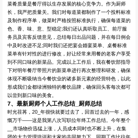
菜肴质量是餐厅得以生存发展的核心竞争力。作为厨师
长，我严把质量关。我们对每道菜都制作了一个投料标准
及制作程序单，做菜时严格按照标准执行，确保每道菜的
色、香、味、意、型稳定;我们还认真听取员工、前厅服
务员及宾客反馈意见，总结每日出品问题，并在每日例会
中及时改进不足;同时我们还把宴会婚宴菜单、桌餐标准
菜单有针对性的进行修改，好让经常来用餐的老客户享受
到不同口味的新菜品。完成以上工作后，我在餐饮部指导
下对明年餐厅带照片的新菜单进行再次整理和研发，确保
体现不断吸纳当今餐饮业的诸多新元素的经营特色，以此
形成我们金都绿洲独特的餐饮品牌，确保回头客每次都可
以尝到新口味的美食。
7、最新厨师个人工作总结_厨师总结
时光荏苒，20_年很快就要过去了，回首过去的一年，感
慨万千——这是我第八次写职位年终工作总结。今年整个
__市场物价迅猛上涨，人员成本同时也不断上升，在集
团的大力管理培训和大家的共同努力下，同期工作比往年