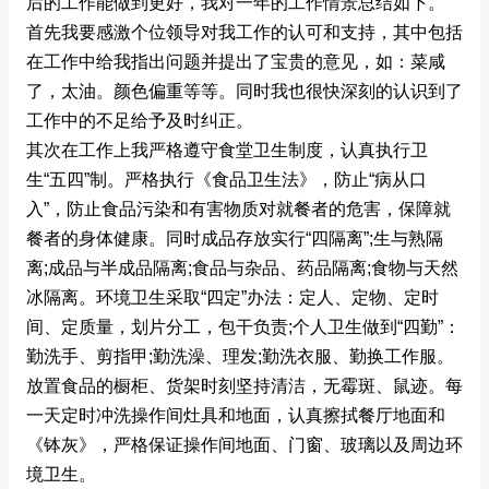
后的工作能做到更好，我对一年的工作情景总结如下。
首先我要感激个位领导对我工作的认可和支持，其中包括
在工作中给我指出问题并提出了宝贵的意见，如：菜咸
了，太油。颜色偏重等等。同时我也很快深刻的认识到了
工作中的不足给予及时纠正。
其次在工作上我严格遵守食堂卫生制度，认真执行卫
生“五四”制。严格执行《食品卫生法》，防止“病从口
入”，防止食品污染和有害物质对就餐者的危害，保障就
餐者的身体健康。同时成品存放实行“四隔离”;生与熟隔
离;成品与半成品隔离;食品与杂品、药品隔离;食物与天然
冰隔离。环境卫生采取“四定”办法：定人、定物、定时
间、定质量，划片分工，包干负责;个人卫生做到“四勤”：
勤洗手、剪指甲;勤洗澡、理发;勤洗衣服、勤换工作服。
放置食品的橱柜、货架时刻坚持清洁，无霉斑、鼠迹。每
一天定时冲洗操作间灶具和地面，认真擦拭餐厅地面和
《钵灰》，严格保证操作间地面、门窗、玻璃以及周边环
境卫生。