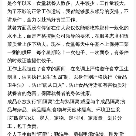
是今年以来，食堂就餐人数多、人手较少，工作量较大。
为了不影响正常工作运转，我都能够服从领导的安排，不
讲条件，全力以赴搞好食堂工作。
就餐方面我没有停留在使大家仅仅能够吃饱那种一般化的
水平上，而是严格按照公司领导的要求，在服务态度和饭
菜质量上多下功夫。现在，食堂每天中午基本上保持三菜
一粥的供应，每个星期吃上一次包子、一次面条，有条件
的时候还能提供饺子。
工作上我担任了食堂的厨师，在烹调上严格遵守食堂卫生
制度，认真执行卫生“五四”制。以身作则严格执行《食品
卫生法》，防止“病从口入”，防止食品污染和有害物质对
就餐者的危害，保障就餐者的身体健康。
成品存放实行“四隔离”;生与熟隔离;成品与半成品隔离;食
品与杂品、药品隔离;食物与天然冰隔离。环境卫生采
取“四定”办法：定人、定物、定时间、定质量，划片分
工，包干负责。
个人卫生做到“四勤”：勤洗手、剪指甲;勤洗澡、理发;勤