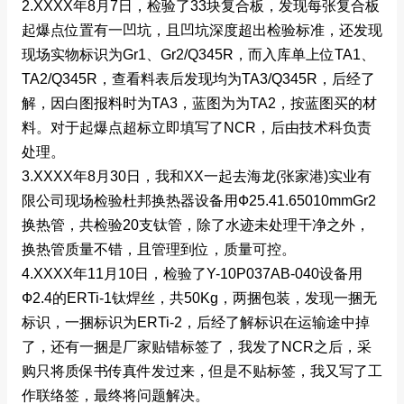
2.XXXX年8月7日，检验了33块复合板，发现每张复合板
起爆点位置有一凹坑，且凹坑深度超出检验标准，还发现
现场实物标识为Gr1、Gr2/Q345R，而入库单上位TA1、
TA2/Q345R，查看料表后发现均为TA3/Q345R，后经了
解，因白图报料时为TA3，蓝图为为TA2，按蓝图买的材
料。对于起爆点超标立即填写了NCR，后由技术科负责
处理。
3.XXXX年8月30日，我和XX一起去海龙(张家港)实业有
限公司现场检验杜邦换热器设备用Ф25.41.65010mmGr2
换热管，共检验20支钛管，除了水迹未处理干净之外，
换热管质量不错，且管理到位，质量可控。
4.XXXX年11月10日，检验了Y-10P037AB-040设备用
Ф2.4的ERTi-1钛焊丝，共50Kg，两捆包装，发现一捆无
标识，一捆标识为ERTi-2，后经了解标识在运输途中掉
了，还有一捆是厂家贴错标签了，我发了NCR之后，采
购只将质保书传真件发过来，但是不贴标签，我又写了工
作联络签，最终将问题解决。