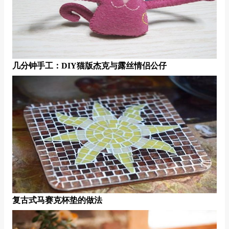
几分钟手工：DIY猫版杰克与露丝情侣公仔
复古式马赛克杯垫的做法