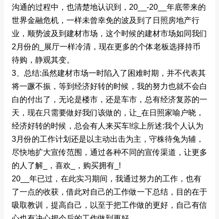
沟通的过程中，也清楚地认识到，20__-20__年底带来的
世界金融危机，一样未曾幸免的波及到了日照房地产行
业，顺势波及到建材市场，这个时候的建材市场如同我们
2月份的_展厅一样冷清，现在更多的个体老板选择持币
待购，静观其变。
3、总结:虽然建材市场一时陷入了困难时期，并不代表其
将一蹶不振，等到经济好转的时候，我的努力也就不会白
白的付出了，无论是楼市，还是车市，总有经济复苏的一
天，现在只需要做好我们该做的，让_在日照家喻户晓，
经济好转的时候，总会有人来买车!综上所述:我个人认为
3月份的工作计划还是以主动出击为主，守株待兔为辅，
尽快地扩大宣传范围，通过各种不同的宣传渠道，让更多
的人了解_，喜欢_，购买拥有_!
20__年已过，在此实习期间，我通过努力的工作，也有
了一点的收获，借此对自己的工作做一下总结，目的在于
吸取教训，提高自己，以至于把工作做的更好，自己有信
心也有决心把今后的工作做到更好。