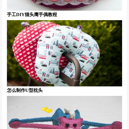
手工DIY猫头鹰手偶教程
怎么制作U型枕头