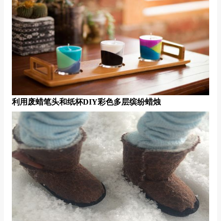
利用废蜡笔头和纸杯DIY彩色多层缤纷蜡烛