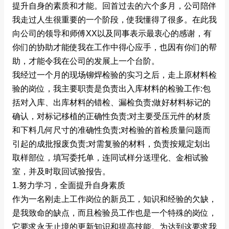
提升自身的素质和才能。回首过去的六个多月，公司陪伴
我走过人生很重要的一个阶段，使我懂得了很多。在此我
向公司的领导和师傅XX以及同事表示最衷心的感谢，有
你们的协助才能使我在工作中得心应手，也因有你们的帮
助，才能令我在公司的发展上一个台阶。
我经过一个月的现场铆焊检验的实习之后，走上原材料检
验的岗位，我主要职责是负责出入库材料的检验工作:包
括对入库、出库材料的错检、漏检负责;做好材料标记的
确认，对标记移植的正确性负责;对主要受压元件的材质
和下料几何尺寸的准确性负责;对检验的首检质量问题而
引起的成批报废负责;对需复验的材料，负责按规定划出
取样部位，填写委托单，连同试样分送理化、金相试验
室，并及时取回试验报告。
1.努力学习，全面提升自身素质
作为一名刚走上工作岗位的新员工，知识和经验的欠缺，
是我致命的缺点，而且检验员工作也是一个特殊的岗位，
它要求永无止境的更新知识和提高技能。为达到这要求我