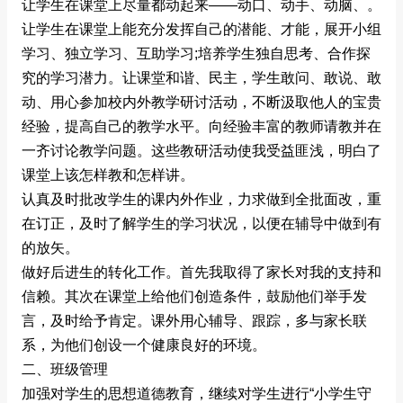
让学生在课堂上尽量都动起来——动口、动手、动脑、。
让学生在课堂上能充分发挥自己的潜能、才能，展开小组
学习、独立学习、互助学习;培养学生独自思考、合作探
究的学习潜力。让课堂和谐、民主，学生敢问、敢说、敢
动、用心参加校内外教学研讨活动，不断汲取他人的宝贵
经验，提高自己的教学水平。向经验丰富的教师请教并在
一齐讨论教学问题。这些教研活动使我受益匪浅，明白了
课堂上该怎样教和怎样讲。
认真及时批改学生的课内外作业，力求做到全批面改，重
在订正，及时了解学生的学习状况，以便在辅导中做到有
的放矢。
做好后进生的转化工作。首先我取得了家长对我的支持和
信赖。其次在课堂上给他们创造条件，鼓励他们举手发
言，及时给予肯定。课外用心辅导、跟踪，多与家长联
系，为他们创设一个健康良好的环境。
二、班级管理
加强对学生的思想道德教育，继续对学生进行“小学生守