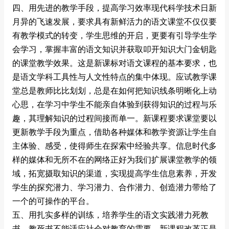
四、用先进的教学手段，提高学习效率现代科学技术日新
月异的飞速发展，要求具有新鲜活力的语文课堂不仅仅要
有教学模式的转变，学生思维的开启，更要有引导学生学
会学习，掌握丰富的语文知识并获取叩开知识大门金钥匙
的课堂教学效果。这是新课标对语文课程的基本要求，也
是语文学科工具性与人文性特点的集中体现。应试教学课
堂总是教师比比划划，总是在如何把知识线条明晰化上动
心思，在学习中学生不能亲自体验到获得知识的过程与乐
趣，其理解知识的过程间接而单一。新课程要求课堂要以
更新教学手段为重点，借助各种媒体和教学资源让学生自
主体验、感受，使得师生在探索中经验共享。信息时代多
样的媒体和无所不在的网络正好为我们扩展课堂教学的领
域，拓宽摄取知识的渠道，实现提高学生信息素养，开发
学生的探究潜力、学习潜力、合作潜力、创造潜力带给了
一个的可操作的平台。
五、用扎实多样的训练，培养学生的语文实践潜力死教
书、教死书不能适应社会对教育的需要，新课程改革正是