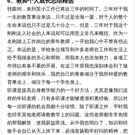
6、教师个人成长总结精选
转眼间，来到芙小工作已将近三年的时间了。三年对于我
一生的教育事业来说，只不过是沧海一粟，对于人的整个
生命来说也只不过是几十分之一。但是，三年对于我这个
刚刚走入社会的人来说却可以用意义非凡来概括。作为一
名刚踏上工作岗位的青年教师，一开始我心中不禁有些忐
忑。幸运的是，学校各位领导和许多老师在工作和生活上
给予我很多的关心和帮助，而我本人也倍加努力，各项工
作得以有条不紊的开展。在这三年里我也深刻体会到了做
老师的艰辛和快乐，我把自己的青春倾注于我所钟爱的教
育事业上，倾注于每一个学生身上。
听课是提高自身教学能力的一个好方法，尤其是像我们这
样的年轻老师，只有多听课才能够逐渐积累经验。所以对
每一次听课的机会我都十分珍惜。除了听课之外，平时我
也经常其他老师请教教学上的问题。这些老师都非常热情
的帮我解答，使我获益匪浅。从中我也明白了，知识和经
验不会自己从天上掉下来，必须发扬勤学好问的精神，把