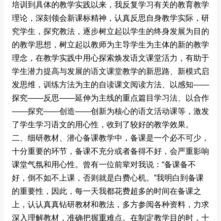
培训到具体的教学实践以来，我反复学习有关的教育教学
理论，深刻领会新课标精神，认真反思自身教学实际，研
究学生，探究教法，逐步树立起以学生的终身发展为目的
的教学思想，树立起以教师为主导学生为主体的新的教学
理念，在教学实践中用心探索焕发语文课堂活力，有助于
学生潜力提高与发展的语文课堂教学的新思路、新模式启
发思维，训练方法为主的自读课文阅读方法、以感知――
探究――反思――延伸为主线的重点篇目学习法、以合作
――探究――创造――创新为核心的语文活动课等，激发
了学生学习语文的用心性，收到了较好的教学效果。
二、细研教材、潜心备课教学中，备课是一个必不可少，
十分重要的环节，备课不充分或者备得不好，会严重影响
课堂气氛和用心性。曾有一位前辈对我说：“备课备不
好，倒不如不上课，否则就是白费心机。”我明白到备课
的重要性，因此，每一天我都花费超多的时间在备课之
上，认认真真钻研教材和教法，多方参阅各种资料，力求
深入理解教材，准确把握重难点。在制定教学目的时，十