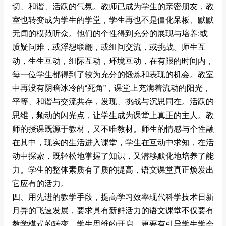
切、和谐、活跃的气氛。教师已成为学生的亲密朋友，教
室也转变成为学生的学堂，学生再也不是僵化呆板、默默
无闻的模范听众。他们的个性得到充分的展现与培养:或
质疑问难，或浮想联翩，或组间交流，或挑战。师生互
动，生生互动，组际互动，环境互动，在有限的时间内，
每一位学生都得到了较为充分的锻炼和表现的机会。教室
中再没有阴暗冰冷的“死角”，课堂上充满着流动的阳光，
平等、和谐与交流共存，发现、挑战与沉思同在。活跃的
思维，频动的闪光点，让学生成为课堂上真正的主人。教
师的授课既源于教材，又不唯教材。师生的情感与个性融
在其中，现实的生活进入课堂，学生在互动中求知，在活
动中探索，既轻松地掌握了知识，又潜移默化地培养了能
力。学生的整体素质有了质的提高，语文课堂真正焕发出
它应有的活力。
四、用先进的教学手段，提高学习效率现代科学技术日新
月异的飞速发展，要求具有新鲜活力的语文课堂不仅要有
教学模式的转变，学生思维的开启，更要有引导学生学会