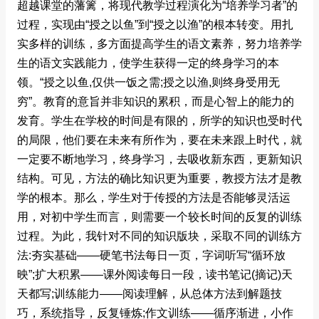
超越课堂的藩篱，将现代教学过程演化为“培养学习者”的
过程，实现由“授之以鱼”到“授之以渔”的根本转变。用扎
实多样的训练，多方面提高学生的语文素养，努力培养学
生的语文实践能力，使学生获得一定的终身学习的本
领。“授之以鱼,仅供一饭之需;授之以渔,则终身受用无
穷”。教育的意旨并非知识的累积，而是心智上的能力的
发育。学生在学校的时间是有限的，所学的知识也受时代
的局限，他们要在未来有所作为，要在未来跟上时代，就
一定要不断地学习，终身学习，去吸收新东西，更新知识
结构。可见，方法的确比知识更为重要，教授方法才是教
学的根本。那么，学生对于传授的方法是否能够灵活运
用，对初中学生而言，则需要一个较长时间的反复的训练
过程。为此，我针对不同的知识版块，采取不同的训练方
法:夯实基础――硬笔书法每日一页，字词听写“循环放
映”;扩大积累――课外阅读每日一段，读书笔记(摘记)天
天都写;训练能力――阅读理解，从总体方法到解题技
巧，系统指导，反复锤炼;作文训练――循序渐进，小作