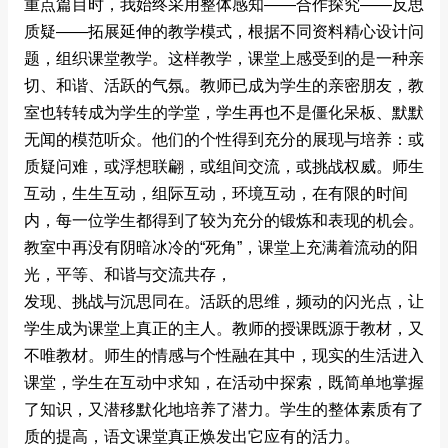
重点篇目时，我始终采用整体感知――合作探究――反思
质疑――拓展延伸的教学模式，根据不同资料精心设计问
题，组织课堂教学。这样教学，课堂上感受到的是一种亲
切、和谐、活跃的气氛。教师已成为学生的亲密朋友，教
室也转转成为学生的学堂，学生再也不是僵化呆板、默默
无闻的模范听众。他们的个性得到充分的展现与培养：或
质疑问难，或浮想联翩，或组间交流，或挑战权威。师生
互动，生生互动，组际互动，环境互动，在有限的时间
内，每一位学生都得到了较为充分的锻炼和表现的机会。
教室中再没有阴暗冰冷的“死角”，课堂上充满着流动的阳
光，平等、和谐与交流共存，
发现、挑战与沉思同在。活跃的思维，频动的闪光点，让
学生成为课堂上真正的主人。教师的授课既源于教材，又
不唯教材。师生的情感与个性融在其中，现实的生活进入
课堂，学生在互动中求知，在活动中探索，既简单地掌握
了知识，又潜移默化地培养了潜力。学生的整体素质有了
质的提高，语文课堂真正焕发出它应有的活力。