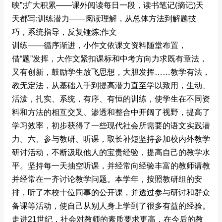
映”;扩大积累――课外阅读每日一段，读书笔记(摘记)天
天都写;训练潜力――阅读理解，从总体方法到解题技
巧，系统指导，反复锤炼;作文
训练――循序渐进，小作文依课文资料随堂布置，
借“题”发挥，大作文紧扣课标和中考方向力求既有章法，
又有创新，鼓励学生放飞思想，大胆发挥……教学有法，
教无定法，从基础入手到提高潜力直至学以致用，生动、
活泼，扎实、系统，有序、有恒的训练，使学生在不同资
料和方法的相互交叉、渗透和整合中开阔了视野，提高了
学习效率，初步获得了一些现代社会所需要的语文实践潜
力。六、参与教研、听课，取长补短坚持参加校内外教学
研讨活动，不断汲取他人的宝贵经验，提高自己的教学水
平。坚持每一天抽空听课，并经常向经验丰富的教师请教
并经常在一齐讨论教学问题。本学年，按照教研组的安
排，听了本校十位同事的公开课，并透过参与研讨和群众
备课等活动，使自己从别人身上学到了很多有益的经验。
走进21世纪，社会对教师的素质要求更高，在今后的教