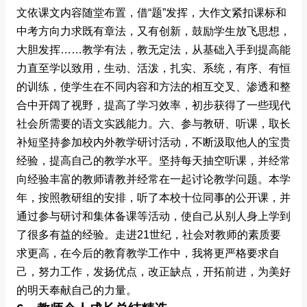
文依课文内容随堂布置，借“题”发挥，大作文紧扣课标和
中考方向力求既有章法，又有创新，鼓励学生放飞思想，
大胆发挥……教学有法，教无定法，从基础入手到提高能
力直至学以致用，生动、活泼，扎实、系统，有序、有恒
的训练，使学生在不同内容和方法的相互交叉、渗透和整
合中开阔了视野，提高了学习效率，初步获得了一些现代
社会所需要的语文实践能力。六、参与教研、听课，取长
补短坚持参加校内外教学研讨活动，不断汲取他人的宝贵
经验，提高自己的教学水平。坚持每天抽空听课，并经常
向经验丰富的教师请教并经常在一起讨论教学问题。本学
年，按照教研组的安排，听了本校十位同事的公开课，并
通过参与研讨和集体备课等活动，使自己从别人身上学到
了很多有益的经验。走进21世纪，社会对教师的素质要
求更高，在今后的教育教学工作中，我将更严格要求自
己，努力工作，发扬优点，改正缺点，开拓前进，为美好
的明天奉献自己的力量。