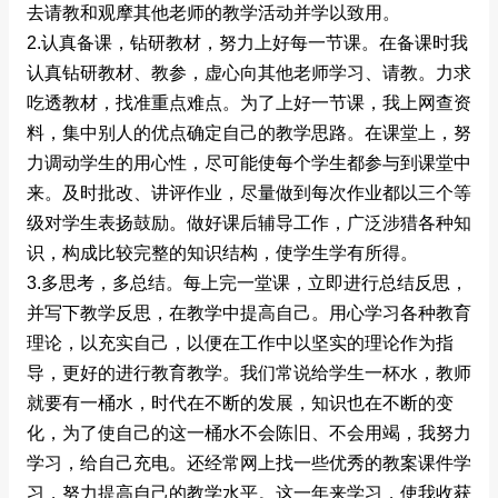
去请教和观摩其他老师的教学活动并学以致用。
2.认真备课，钻研教材，努力上好每一节课。在备课时我
认真钻研教材、教参，虚心向其他老师学习、请教。力求
吃透教材，找准重点难点。为了上好一节课，我上网查资
料，集中别人的优点确定自己的教学思路。在课堂上，努
力调动学生的用心性，尽可能使每个学生都参与到课堂中
来。及时批改、讲评作业，尽量做到每次作业都以三个等
级对学生表扬鼓励。做好课后辅导工作，广泛涉猎各种知
识，构成比较完整的知识结构，使学生学有所得。
3.多思考，多总结。每上完一堂课，立即进行总结反思，
并写下教学反思，在教学中提高自己。用心学习各种教育
理论，以充实自己，以便在工作中以坚实的理论作为指
导，更好的进行教育教学。我们常说给学生一杯水，教师
就要有一桶水，时代在不断的发展，知识也在不断的变
化，为了使自己的这一桶水不会陈旧、不会用竭，我努力
学习，给自己充电。还经常网上找一些优秀的教案课件学
习，努力提高自己的教学水平。这一年来学习，使我收获