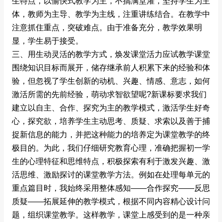
生特点，以愉快式教学为主，不搞满堂灌，坚持学生为主
体，教师为主导、教学为主线，注重讲练结合。在教学中
注意抓住重点，突破难点。由于准备充分，教学效果明
显，学生易于接受。
三、用生动灵活的教学方式，焕发课堂活力应试教学课堂
围绕知识目标而展开，储存继承前人积累下来的经验和体
验，但忽视了学生创新的动机、兴趣、情感、意志，如何
激活所需的先前经验，萌动求智欲望呢?新课标要求我们
建立以自主、合作、探究为主的教学模式，激活学生好奇
心，探究欲，培养学生主动思考、质疑、求索以及善于捕
捉新信息的能力，并把这种能力的培养定为课堂教学的终
极目的。为此，我们仔细研究教育心理，准确把握初一学
生的心理特征和思维特点，积极探索有利于激发兴趣、激
活思维、激励探讨的课堂教学方法。例如在处理每单元的
重点篇目时，我始终采用整体感知――合作探究――反思
质疑――拓展延伸的教学模式，根据不同内容精心设计问
题，组织课堂教学。这样教学，课堂上感受到的是一种亲