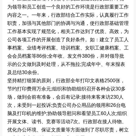
为领导和员工创造一个良好的工作环境是行政部重要工作
内容之一。一年来，行政部结合工作实际，认真履行工作
职责，加强与其他部门的协调与沟通，使行政部基础管理
工作基本实现了规范化，相关工作达到了优质、高效，为
公司各项工作的开展创造了良好条件。如：建立了员工人
事档案、业绩考评档案、培训档案、女职工健康档案、工
会会员档案等86份;全年收、发文件380份，并对领导批
示的公文做到及时处理，从不拖拉;完成年中、年末报表
及总结30余份。
坚持精打细算的原则，行政部全年打印文表格2500张，
节约打印费用万余元;组织和协助组织召开各种会议30多
场，做到会前有准备，会后有记录;接待来客来访230人
次，未受到一起投诉;负责公司办公用品的领用和26台电
脑及打印机的维护;协助领导慰问和看望员工60人次;组织
开展文体、读书、竞赛等活动7次。行政部在接人待物、
优化办公环境、保证文质量等方面做到了尽职尽责，树立