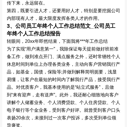
传下来，永远留在。
第四，既要引进人才，还要用好人才，特别是要挖掘公司
内部现有人才，最大限度发挥各类人才的作用。
3、公司员工年终个人工作总结范文_公司员工
年终个人工作总结报告
转眼间，20xx年即然结束，下面我将***年工作总结
为了实现“用户满意第一”，我除保证每天提前做好班前准
备工作，做到准点开门、满点服务之外，还时常牺牲个人
休息时间到单位上办理各类业务，主动向客户营销我行产
品，如基金，国债，保险等;并做到解释简明扼要，浅显
易懂，让客户在最短的时间内了解我行产品，接受我行产
品。对优质客户，我基本使用的是“站立式服务”，且做
到“来有迎声，走有送声”。此外，我还耐心细致地向客户
讲解个人储蓄业务、个人消费贷款、个人住房贷款、个人
电子银行等个金业务，受到客户好评。就曾受到客户口头
表扬20余次，未接到过一次客户投诉，多次受到单位领
导褒奖。