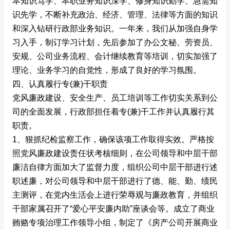
本知识笃学、本职业务知识深学、修身知识勤学、急需知
识先学，不断补充政治、经济、管理、法律等方面的知识
和深入钻研行政部业务知识。一年来，我们从加强自身学
习入手，制订学习计划，先后参加了办公文秘、劳资员、
安规、公司业务流程、会计继续教育等培训，切实加强了
理论、业务学习的自觉性，形成了良好的学习氛围。
四、认真履行专(兼)干职责
党风廉政建设、安全生产、员工培训等工作切实关系到公
司的全面发展，行政部担任着专(兼)干工作并认真履行其
职责。
1、狠抓纪检监察工作，确保该项工作取得实效。严格按
照党风廉政建设责任状考核细则，在公司领导和中层干部
廉洁自律方面加大了监督力度，组织公司中层干部进行述
职述廉，对公司领导和中层干部进行了德、能、勤、绩民
主测评，在党内生活会上进行荣辱观与廉政教育，并组织
干部家属召开了“爱心平安廉内助”座谈会等。成立了商业
贿赂专项治理工作领导小组，制定了《房产公司开展商业