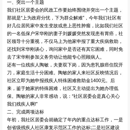
一、突出一个主题
我们社区居委会的民政工作要始终围绕并突出一个主题，
那就是“上为政府分忧，下为群众解难”，今年我们社区有
好几位居民家中发生变故或患上恶性肿瘤，比如我们社区
的一名低保户宋华刚的妻子刘媛媛突然发现患有胃癌，社
区领导十分重视，不仅马上为他家申报了重大疾病救助，
还找到宋华刚谈心，询问家中是否还有其它困难，同时免
去了宋华刚参加义务劳动让他能专心照顾病人。
还有一位残疾人陶敏，夫妻双下岗，因为患乳腺癌住院开
刀，家庭生活十分困难。陶敏的家人来社区反映情况后，
社区立即为她申报残疾人特殊困难救助金1400元。后
来，鉴于她家的特殊困难，社区又主动提出为她办理低
保。陶敏的家人非常感动，说：“社区居委会是真心关心
我们残疾人啊!”
二、完成两项达标
年初，我社区居委会就确定了年内的重点达标工作，一是
创省级残疾人社区康复示范区工作的达标;二是社区建设