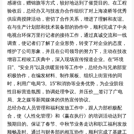
感谢信，赠锦旗等方式，较好地达到了催货目的。在工程
验收后，总经办又与技改办合作组织了对上海凌桥等优秀
供应商授牌活动，密切了合作关系，增进了理解和友谊。
在与生产计划部和技术装备部的协作中，顺利完成了中央
电视台环保万里行记者的接待工作，通过真诚交流和一线
调查，使记者们了解了企业形势，转变了对企业的态度，
维护了公司形象，并且在公司领导的努力下，主动在技改
增容工程竣工庆典中，深入现场宣传报道企业。在“环境
日”、“安全月”以及供暖宣传等工作中，总经办与兄弟部室
积极协作，在编发材料、制作展板、组织上街宣传的同
时，利用广电局“3。15”和消协等业务优势，为企业阶段
性目标营造氛围，协调处理争议。并压价__
签订了广电
局、龙之媒等新闻媒体的供热宣传协议。
总经办在人员管理和福利发放工作中，跟人力部积极配
合，使《人性化管理》和《赢在执行》的培训活动达到了
预期目的。保证了春节、中秋节业务走访和职工福利发放
顺畅及时。通过与财务部的相互协作，顺利完成了基建工