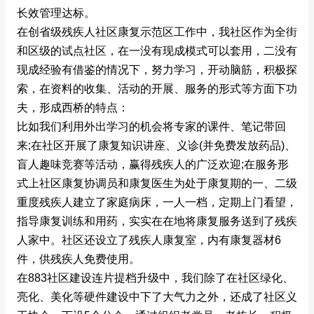
长效管理达标。
在创省级残疾人社区康复示范区工作中，我社区作为全街
和区级的试点社区，在一没有现成模式可以套用，二没有
现成经验有借鉴的情况下，努力学习，开动脑筋，积极探
索，在资料的收集、活动的开展、服务的形式等方面下功
夫，形成西桥的特点：
比如我们利用外出学习的机会将专家的课件、笔记带回
来;在社区开展了康复知识讲座、义诊(并免费发放药品)、
盲人趣味竞赛等活动，赢得残疾人的广泛欢迎;在服务形
式上社区康复协调员和康复医生为处于康复期的一、二级
重度残疾人建立了家庭病床，一人一档，定期上门看望，
指导康复训练和用药，实实在在地将康复服务送到了残疾
人家中。社区还设立了残疾人康复室，内有康复器材6
件，供残疾人免费使用。
在883社区建设连片提档升级中，我们除了在社区绿化、
亮化、美化等硬件建设中下了大气力之外，还成了社区义