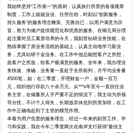
我始终坚持“工作第一”的原则，认真执行所里的各项规章
制度，工作上兢兢业业、任劳任怨，时刻以“创新服务，
持久服务”的服务理念鞭策、完善自已，以用户满意为宗
旨，努力为储户提供规范化和优质的服务。在铜元局分理
处注重对员工素质培养的今天，我刻苦钻研业务技能，在
熟练掌握了原业务流程的基础上，认真主动地学习新业
务，尤其钻研个金业务。在工作中他总能想客户之所想，
急客户之所急，给客户最满意的服务。全年来，我办理业
务快速、准确，业务量一直处于全所前列，月平均业务量
4500笔，如：在二季度，开理财金一户，金额一百万
元，组织他行存款八十余万元。从***x年至今一直担任业
务主管，在储蓄所人手严重不足的情况下，我主动为所领
导分忧，不计个人得失，长期放弃休息到所里加班，在工
作中正确地起到了主管的模范作用。
本着为用户负责的服务理念，经过一年来的刻苦工作、学
习和实践，我在今年二季度两次在南岸支行获得“最佳主