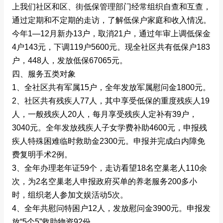
上我们社区和区、街低保管理部门经常组织自查和互查，
通过定期和不定期的走访，了解低保户家庭和收入情况。
今年1—12月新办13户，取消21户，通过年审上调低保金
4户143元，下调119户5600元。现全社区共有低保户183
户，448人，发放低保67065元。
四、服务五类对象
1、全社区共有军属15户，全年发放军属慰问金1800元。
2、社区共有残疾人77人，其中享受低保的重度残疾人19
人，一般残疾人20人，每月享受残疾人定补有39户，
3040元。全年发放残疾人子女学费补助4600元，申报残
疾人特殊困难临时救助金2300元。申报并完成白内障免
费复明手术2例。
3、全年办理老年证59个，走访看望18名空巢老人110余
次，为2名空巢老人申报政府买单的养老服务200多小
时，组织老人参加文娱活动5次。
4、全年共慰问特困户12人，发放慰问金3900元。申报发
放“5个5”救助物资92份。