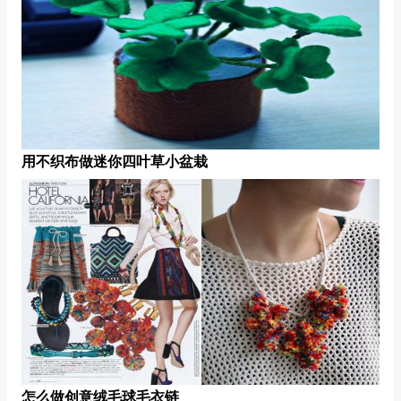
用不织布做迷你四叶草小盆栽
怎么做创意绒毛球毛衣链