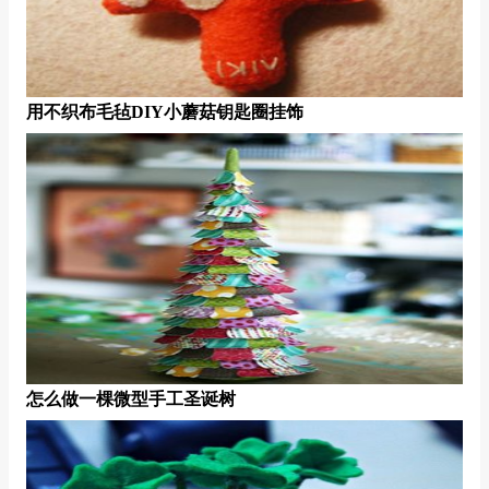
用不织布毛毡DIY小蘑菇钥匙圈挂饰
怎么做一棵微型手工圣诞树