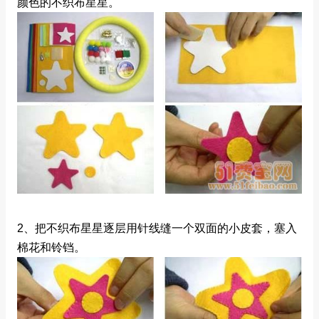
颜色的不织布星星。
2、把不织布星星逐层用针线缝一个双面的小皮套，塞入
棉花和铃铛。