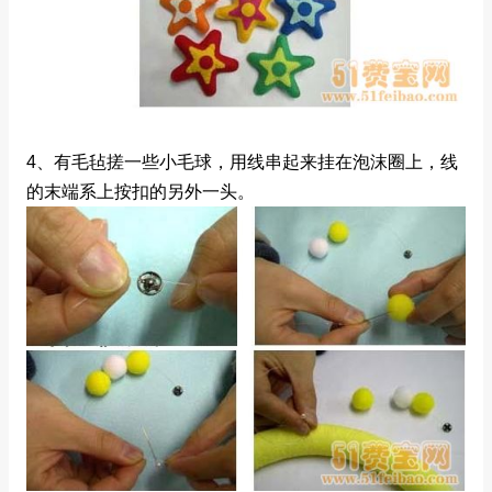
4、有毛毡搓一些小毛球，用线串起来挂在泡沫圈上，线
的末端系上按扣的另外一头。