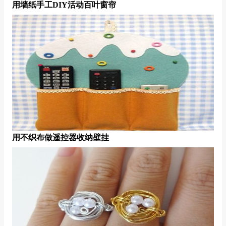
用墙纸手工DIY活动百叶窗帘
用不织布做遥控器收纳壁挂