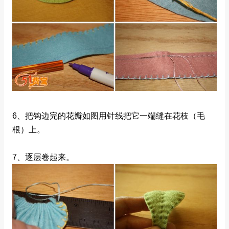
6、把钩边完的花瓣如图用针线把它一端缝在花枝（毛
根）上。
7、逐层卷起来。