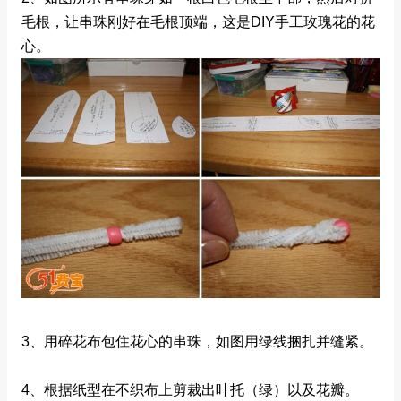
毛根，让串珠刚好在毛根顶端，这是DIY手工玫瑰花的花
心。
3、用碎花布包住花心的串珠，如图用绿线捆扎并缝紧。
4、根据纸型在不织布上剪裁出叶托（绿）以及花瓣。