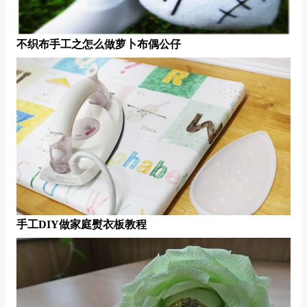
不织布手工之怎么做萝卜布偶公仔
手工DIY做家庭熨衣板教程