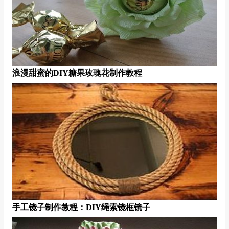
浪漫甜蜜的DIY糖果玫瑰花制作教程
手工镜子制作教程：DIY绳索镜框镜子