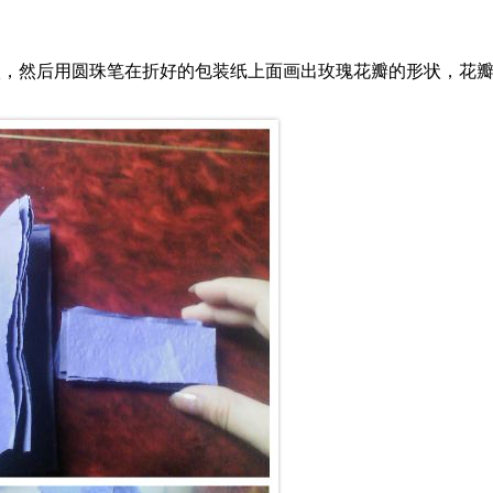
状，然后用圆珠笔在折好的包装纸上面画出玫瑰花瓣的形状，花