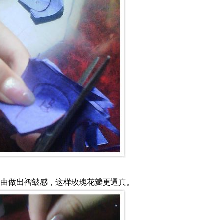
卷曲做出褶皱感，这样玫瑰花瓣更逼真。