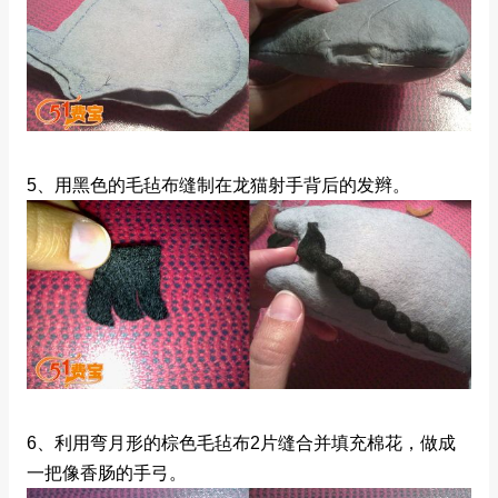
5、用黑色的毛毡布缝制在龙猫射手背后的发辫。
6、利用弯月形的棕色毛毡布2片缝合并填充棉花，做成
一把像香肠的手弓。