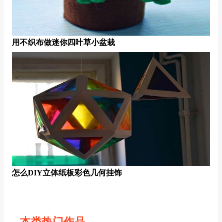
用不织布做迷你四叶草小盆栽
怎么DIY立体纸板彩色几何挂饰
本类热门作品