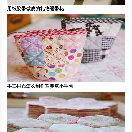
用纸胶带做成的礼物缎带花
手工拼布怎么制作马赛克小手包