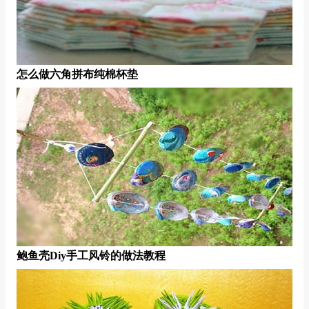
怎么做六角拼布纯棉杯垫
鲍鱼壳diy手工风铃的做法教程