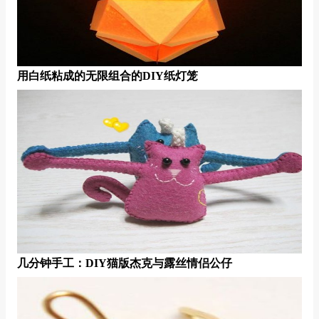
用白纸粘成的无限组合的DIY纸灯笼
几分钟手工：DIY猫版杰克与露丝情侣公仔