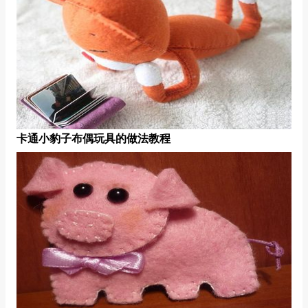
卡通小豹子布偶玩具的做法教程