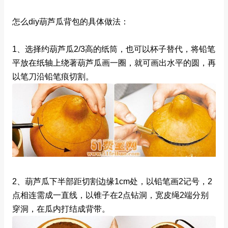
怎么diy葫芦瓜背包的具体做法：
1、选择约葫芦瓜2/3高的纸筒，也可以杯子替代，将铅笔
平放在纸轴上绕著葫芦瓜画一圈，就可画出水平的圆，再
以笔刀沿铅笔痕切割。
2、葫芦瓜下半部距切割边缘1cm处，以铅笔画2记号，2
点相连需成一直线，以锥子在2点钻洞，宽皮绳2端分别
穿洞，在瓜内打结成背带。