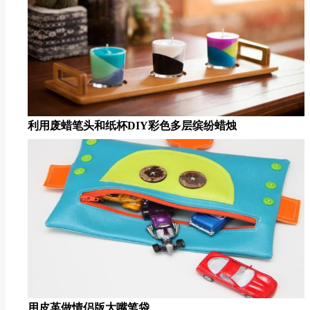
利用废蜡笔头和纸杯DIY彩色多层缤纷蜡烛
用皮革做情侣版大嘴笔袋