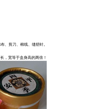
棉布、剪刀、棉线、缝纫针。
周长，宽等于盒身高的两倍！