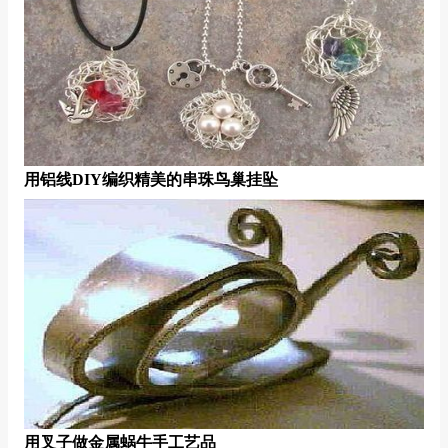
用铝线DIY编织精美的串珠鸟巢挂坠
用叉子做金属蜗牛手工艺品