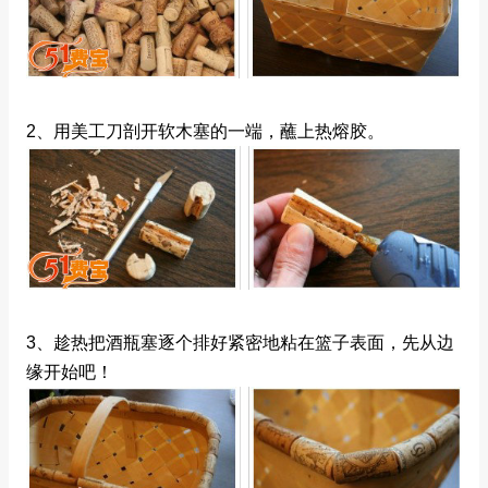
2、用美工刀剖开软木塞的一端，蘸上热熔胶。
3、趁热把酒瓶塞逐个排好紧密地粘在篮子表面，先从边
缘开始吧！