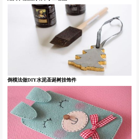
倒模法做DIY水泥圣诞树挂饰件