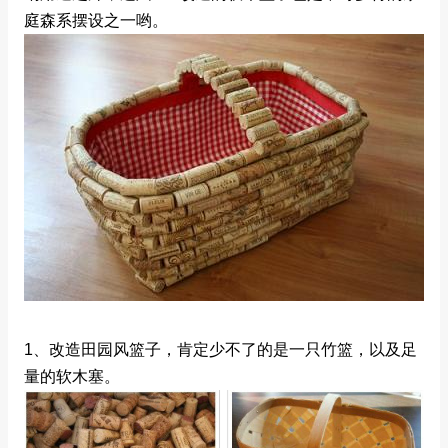
庭森系摆设之一哟。
1、改造田园风篮子，肯定少不了的是一只竹篮，以及足
量的软木塞。