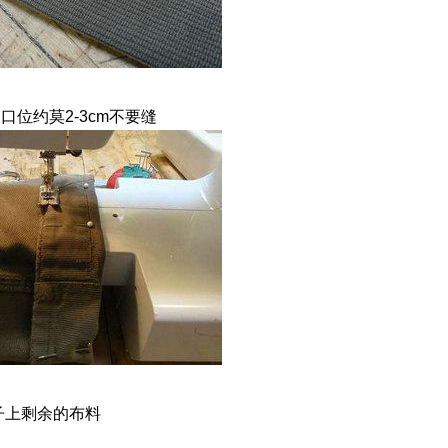
位约莫2-3cm不要缝
子上剩余的布料