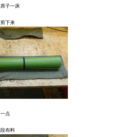
人席子一床
管剪下来
下一点
一段布料