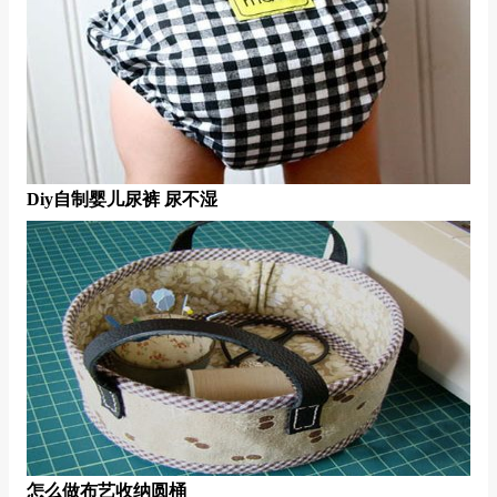
Diy自制婴儿尿裤 尿不湿
怎么做布艺收纳圆桶