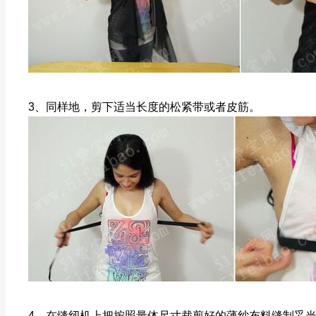
3、同样地，剪下适当长度的松紧带或者皮筋。
4、在缝纫机上把按照量体尺寸裁剪好的薄纱布料缝制妥