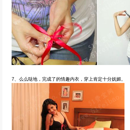
7、么么哒地，完成了的情趣内衣，穿上肯定十分妩媚。