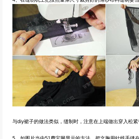
与diy裙子的做法类似，缝制时，注意在上端做出穿入松
5、如图片当中51费宝网显示的方法，把文胸用针线手缝