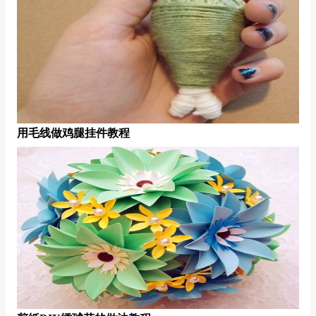
用毛线做鸡腿挂件教程