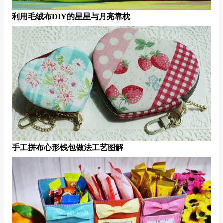
利用毛绒布DIY的星星与月亮靠枕
手工拼布心形钱包做法工艺图解