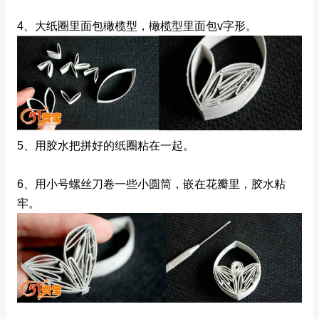
4、大纸圈里面包橄榄型，橄榄型里面包v字形。
5、用胶水把拼好的纸圈粘在一起。
6、用小号螺丝刀卷一些小圆筒，嵌在花瓣里，胶水粘
牢。