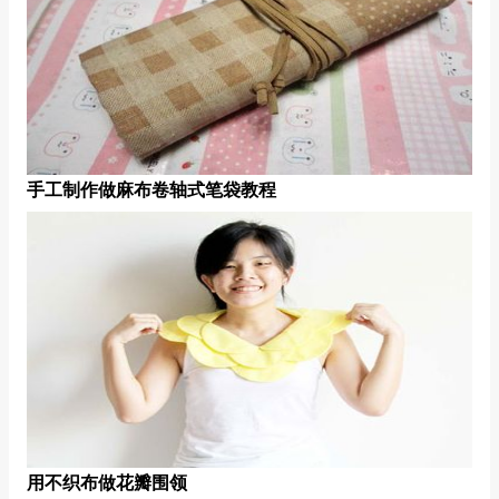
手工制作做麻布卷轴式笔袋教程
用不织布做花瓣围领