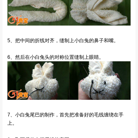
5、把中间的折线对齐，缝制上小白兔的鼻子和嘴。
6、然后在小白兔头的对称位置缝制上眼睛。
7、小白兔尾巴的制作，首先把准备好的毛线缠绕在手
上。