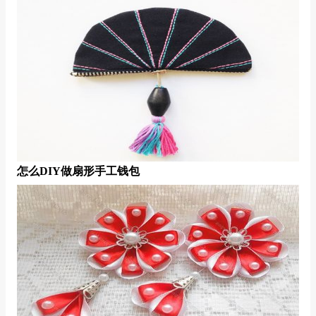
怎么DIY做扇形手工钱包