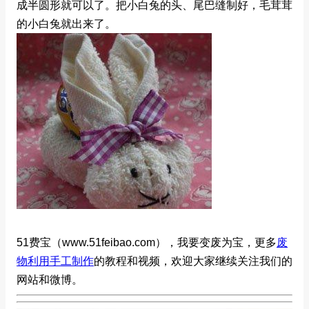
成半圆形就可以了。把小白兔的头、尾巴缝制好，毛茸茸
的小白兔就出来了。
51费宝（www.51feibao.com），我要变废为宝，更多
废
物利用手工制作
的教程和视频，欢迎大家继续关注我们的
网站和微博。