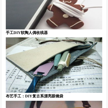
手工DIY软陶人偶收线器
布艺手工：DIY复古系漂亮眼镜袋