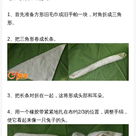
1、首先准备方形旧毛巾或旧手帕一块，对角折成三角
形。
2、把三角形卷成长条。
3、把长条对折在一起，这将形成头部和耳朵。
4、用一个橡胶带紧紧地扎在布约2/3的位置，调整手绢，
使它看起来像一只兔子的头。