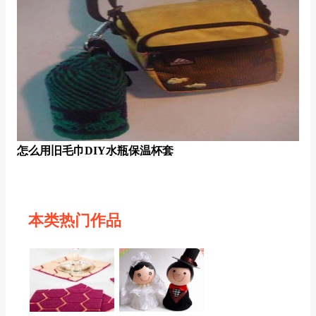
怎么用旧毛巾DIY水瓶保温杯套
本类热门作品